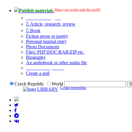
Share your works with the world!
Publish materials
Publication type?
Article, research, review
Book
Fiction prose or poetry
Personal journal entry
Photo Documents
Files: PDF\DOC\RAR\ZIP etc.
Biography
An audiobook or other audio file
Additional options:
Create a poll
Czech Republic
World
Česká republika
LIBRARY