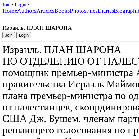
Join
·
Login
·
Home
Authors
Articles
Books
Photos
Files
Diaries
Biographi
Израиль. ПЛАН ШАРОНА
Join
Login
Израиль. ПЛАН ШАРОНА
ПО ОТДЕЛЕНИЮ ОТ ПАЛЕСТИ
помощник премьер-министра А
правительства Исраэль Маймон
плана премьер-министра по о
от палестинцев, скоординиров
США Дж. Бушем, членам парти
решающего голосования по пр