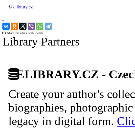
©
elibrary.cz
‹
›
Share this article with friends
Library Partners
ELIBRARY.CZ - Czech 
Create your author's collec
biographies, photographic 
legacy in digital form.
Cli