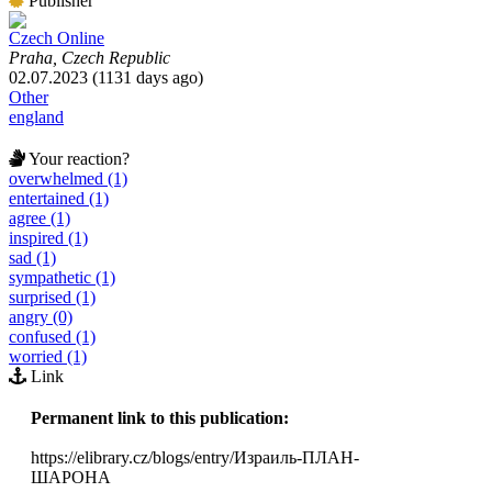
Publisher
Czech Online
Praha, Czech Republic
02.07.2023 (1131 days ago)
Other
england
Your reaction?
overwhelmed (1)
entertained (1)
agree (1)
inspired (1)
sad (1)
sympathetic (1)
surprised (1)
angry (0)
confused (1)
worried (1)
Link
Permanent link to this publication:
https://elibrary.cz/blogs/entry/Израиль-ПЛАН-
ШАРОНА