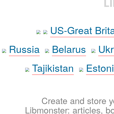
L
US-Great Brit
Russia
Belarus
Ukr
Tajikistan
Eston
Create and store yo
Libmonster: articles, b