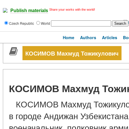
Share your works with the world!
Publish materials
Czech Republic
World
Home
Authors
Articles
Bo
КОСИМОВ Махмуд Тожикулович
КОСИМОВ Махмуд Тожи
КОСИМОВ Махмуд Тожикулови
в городе Андижан Узбекистана
военачальник, полковник арми