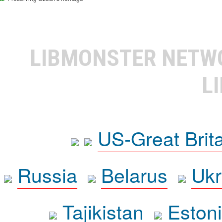
LIBMONSTER NET
L
US-Great Brit
Russia
Belarus
Ukr
Tajikistan
Eston