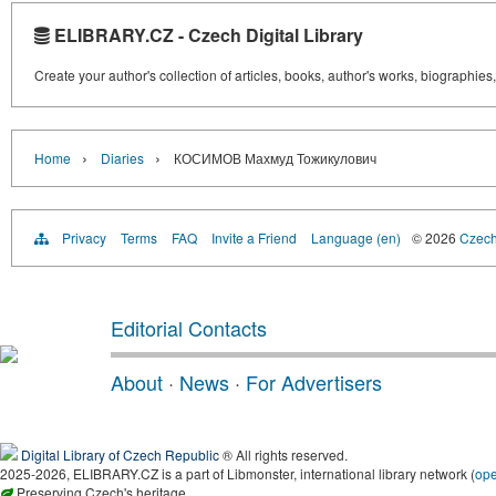
ELIBRARY.CZ - Czech Digital Library
Create your author's collection of articles, books, author's works, biographies
›
›
Home
Diaries
КОСИМОВ Махмуд Тожикулович
Privacy
Terms
FAQ
Invite a Friend
Language (en)
© 2026
Czech 
Editorial Contacts
About
·
News
·
For Advertisers
Digital Library of Czech Republic
® All rights reserved.
2025-2026, ELIBRARY.CZ is a part of Libmonster, international library network (
op
Preserving Czech's heritage