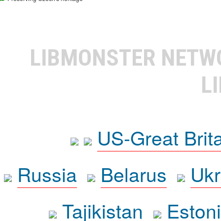
LIBMONSTER NET
L
US-Great Brit
Russia
Belarus
Ukr
Tajikistan
Eston