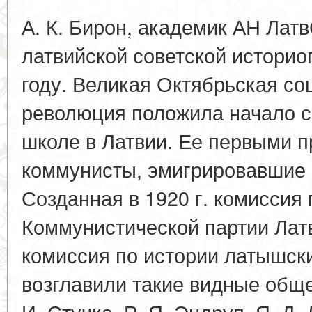
А. К. Бирон, академик АН Лат
латвийской советской историо
году. Великая Октябрьская со
революция положила начало с
школе в Латвии. Ее первыми 
коммунисты, эмигрировавшие 
Созданная в 1920 г. комиссия 
Коммунистической партии Латви
комиссия по истории латышски
возглавили такие видные обще
И. Стучка, Р. Я. Эндруп, Я. Д.