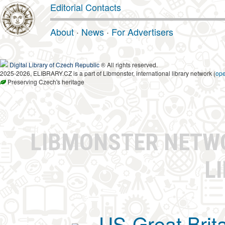
Editorial Contacts
About
·
News
·
For Advertisers
Digital Library of Czech Republic
® All rights reserved.
2025-2026, ELIBRARY.CZ is a part of Libmonster, international library network (
op
Preserving Czech's heritage
LIBMONSTER NET
L
US-Great Brit