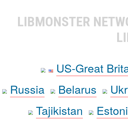
LIBMONSTER NET
L
US-Great Brit
Russia
Belarus
Ukr
Tajikistan
Eston