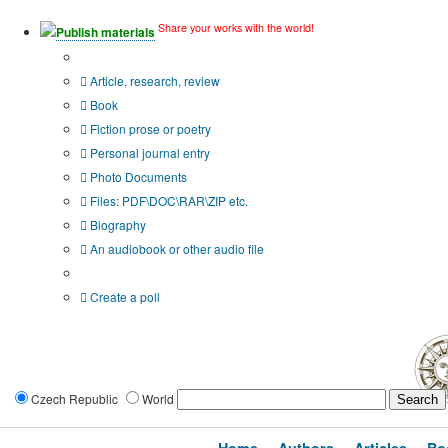
Share your works with the world!
Publish materials
Publication type?
Article, research, review
Book
Fiction prose or poetry
Personal journal entry
Photo Documents
Files: PDF\DOC\RAR\ZIP etc.
Biography
An audiobook or other audio file
Additional options:
Create a poll
Czech Republic
World