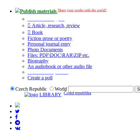
Share your works with the world!
Publish materials
Publication type?
Article, research, review
Book
Fiction prose or poetry
Personal journal entry
Photo Documents
Files: PDF\DOC\RAR\ZIP etc.
Biography
An audiobook or other audio file
Additional options:
Create a poll
Czech Republic
World
Česká republika
LIBRARY