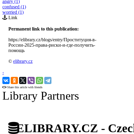
angry (1)
confused (1)
worried (1)
Link
Permanent link to this publication:
https://elibrary.cz/blogs/entry/Проституция-в-
России-2025-права-риски-и-где-получить-
помощь
©
elibrary.cz
‹
›
Share this article with friends
Library Partners
ELIBRARY.CZ - Czech 