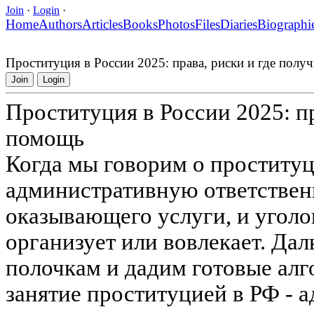
Join
·
Login
·
Home
Authors
Articles
Books
Photos
Files
Diaries
Biographi
Проституция в России 2025: права, риски и где пол
Join
Login
Проституция в России 2025: пр
помощь
Когда мы говорим о проституци
административную ответственн
оказывающего услуги, и уголов
организует или вовлекает. Дал
полочкам и дадим готовые алг
занятие проституцией в РФ -