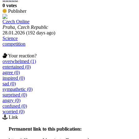
0 votes
Publisher
Czech Online
Praha, Czech Republic
28.01.2026 (192 days ago)
Science
competition
Your reaction?
overwhelmed (1)
entertained (0)
agree (0)
inspired (0)
sad (0)
sympathetic (0)
surprised (0)
angry (0)
confused (0)
worried (0)
Link
Permanent link to this publication: