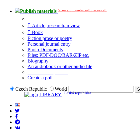
Share your works with the world!
Publish materials
Publication type?
Article, research, review
Book
Fiction prose or poetry
Personal journal entry
Photo Documents
Files: PDF\DOC\RAR\ZIP etc.
Biography
An audiobook or other audio file
Additional options:
Create a poll
Czech Republic
World
Česká republika
LIBRARY