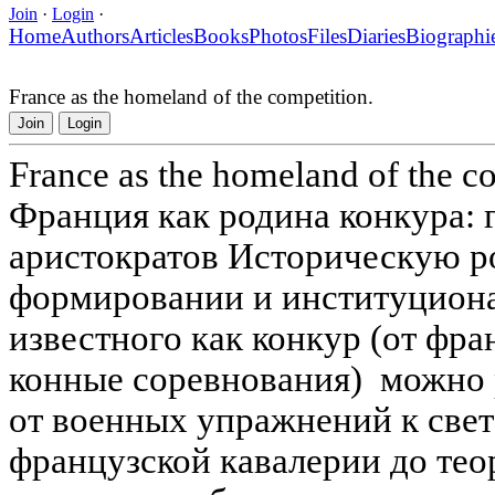
Join
·
Login
·
Home
Authors
Articles
Books
Photos
Files
Diaries
Biographi
France as the homeland of the competition.
Join
Login
France as the homeland of the c
Франция как родина конкура: 
аристократов Историческую р
формировании и институциона
известного как конкур (от фра
конные соревнования) можно 
от военных упражнений к свет
французской кавалерии до тео