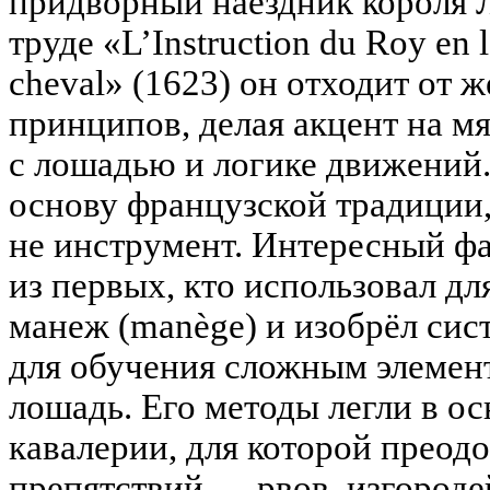
придворный наездник короля Л
труде «L’Instruction du Roy en l
cheval» (1623) он отходит от 
принципов, делая акцент на м
с лошадью и логике движений.
основу французской традиции,
не инструмент. Интересный ф
из первых, кто использовал д
манеж (manège) и изобрёл сист
для обучения сложным элемент
лошадь. Его методы легли в о
кавалерии, для которой преод
препятствий — рвов, изгороде