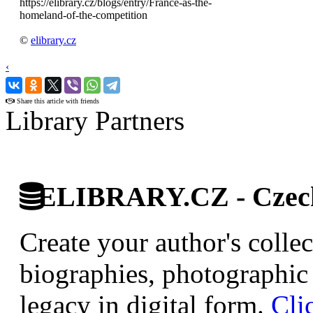
https://elibrary.cz/blogs/entry/France-as-the-
homeland-of-the-competition
©
elibrary.cz
‹
›
Share this article with friends
Library Partners
ELIBRARY.CZ - Czech 
Create your author's collec
biographies, photographic 
legacy in digital form.
Cli