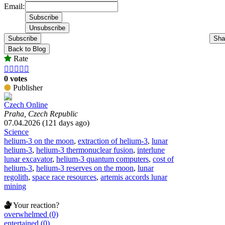
Email:
Subscribe
Sha
Back to Blog
Rate





0 votes
Publisher
Czech Online
Praha, Czech Republic
07.04.2026 (121 days ago)
Science
helium-3 on the moon
,
extraction of helium-3
,
lunar
helium-3
,
helium-3 thermonuclear fusion
,
interlune
lunar excavator
,
helium-3 quantum computers
,
cost of
helium-3
,
helium-3 reserves on the moon
,
lunar
regolith
,
space race resources
,
artemis accords lunar
mining
Your reaction?
overwhelmed (0)
entertained (0)