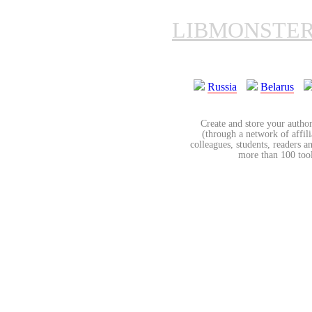
LIBMONSTE
Russia
Belarus
Create and store your author
(through a network of affilia
colleagues, students, readers a
more than 100 tools