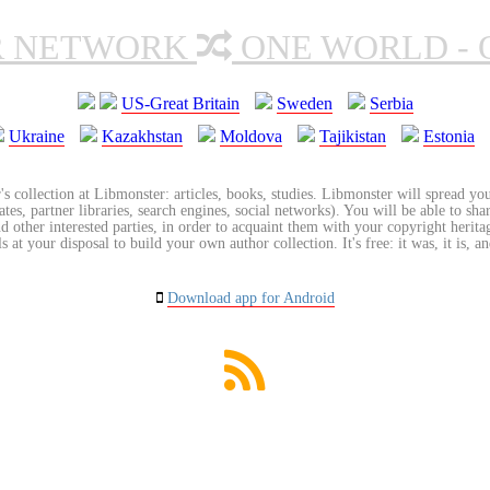
R NETWORK
ONE WORLD - 
US-Great Britain
Sweden
Serbia
Ukraine
Kazakhstan
Moldova
Tajikistan
Estonia
's collection at Libmonster: articles, books, studies. Libmonster will spread you
tes, partner libraries, search engines, social networks). You will be able to sha
nd other interested parties, in order to acquaint them with your copyright herit
 at your disposal to build your own author collection. It's free: it was, it is, an
Download app for Android