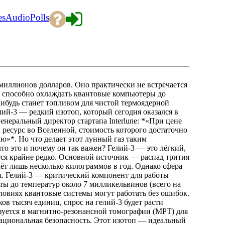
es
Audio
Polls
 миллионов долларов. Оно практически не встречается
о способно охлаждать квантовые компьютеры до
нибудь станет топливом для чистой термоядерной
лий-3 — редкий изотоп, который сегодня оказался в
енеральный директор стартапа Interlune: *«При цене
ресурс во Вселенной, стоимость которого достаточно
ю»*. Но что делает этот лунный газ таким
то это и почему он так важен? Гелий-3 — это лёгкий,
тся крайне редко. Основной источник — распад трития
даёт лишь несколько килограммов в год. Однако сфера
. Гелий-3 — критический компонент для работы
ты до температур около 7 милликельвинов (всего на
словиях квантовые системы могут работать без ошибок.
ов тысяч единиц, спрос на гелий-3 будет расти
уется в магнитно-резонансной томографии (МРТ) для
ациональная безопасность. Этот изотоп — идеальный