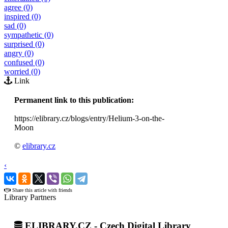
agree (0)
inspired (0)
sad (0)
sympathetic (0)
surprised (0)
angry (0)
confused (0)
worried (0)
Link
Permanent link to this publication:
https://elibrary.cz/blogs/entry/Helium-3-on-the-
Moon
©
elibrary.cz
‹
›
Share this article with friends
Library Partners
ELIBRARY.CZ - Czech Digital Library