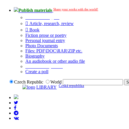
Share your works with the world!
Publish materials
Publication type?
Article, research, review
Book
Fiction prose or poetry
Personal journal entry
Photo Documents
Files: PDF\DOC\RAR\ZIP etc.
Biography
An audiobook or other audio file
Additional options:
Create a poll
Czech Republic
World
Česká republika
LIBRARY