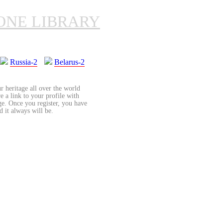
ONE LIBRARY
Russia-2
Belarus-2
r heritage all over the world
re a link to your profile with
age. Once you register, you have
d it always will be.