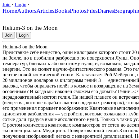
Join
·
Login
·
Home
Authors
Articles
Books
Photos
Files
Diaries
Biographi
Helium-3 on the Moon
Join
Login
Helium-3 on the Moon
Представьте себе вещество, один килограмм которого стоит 20
на Земле, но в изобилии разбросано по поверхности Луны. Он
температур, близких к абсолютному нулю, и, возможно, когда-
энергии. Это не сюжет научно-фантастического романа. Это ге
центре новой космической гонки. Как заявляет Роб Мейерсон, г
20 миллионов долларов за килограмм гелий-3 — единственный 
высока, чтобы оправдать полёт в космос и возвращение на Земл
особенным? И когда мы наконец сможем его добыть? Гелий-3: ч
нерадиоактивный изотоп гелия. На нашей планете он встречае
(вещества, которое нарабатывается в ядерных реакторах), что 
его применения поражает воображение: Квантовые вычисления
криостатов разбавления — устройств, которые охлаждают куби
сотые доли градуса выше абсолютного нуля). Только в таких у
С ростом количества квантовых компьютеров от сотен до десятк
экспоненциально. Медицина. Поляризованный гелий-3 использ
получения изображений лёгких с невероятной детализацией. Н