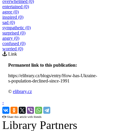
overwhelmed (0)
entertained (0)
agree (0)
inspired (0)
sad (0)
sympathetic (0)
surprised (0)
angry (0)
confused (0)
worried (0)
Link
Permanent link to this publication:
https://elibrary.cz/blogs/entry/How-has-Ukraine-
s-population-declined-since-1991
©
elibrary.cz
‹
›
Share this article with friends
Library Partners