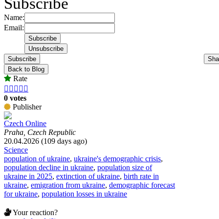
Subscribe
Name:
Email:
Subscribe
Sha
Back to Blog
Rate





0 votes
Publisher
Czech Online
Praha, Czech Republic
20.04.2026 (109 days ago)
Science
population of ukraine
,
ukraine's demographic crisis
,
population decline in ukraine
,
population size of
ukraine in 2025
,
extinction of ukraine
,
birth rate in
ukraine
,
emigration from ukraine
,
demographic forecast
for ukraine
,
population losses in ukraine
Your reaction?