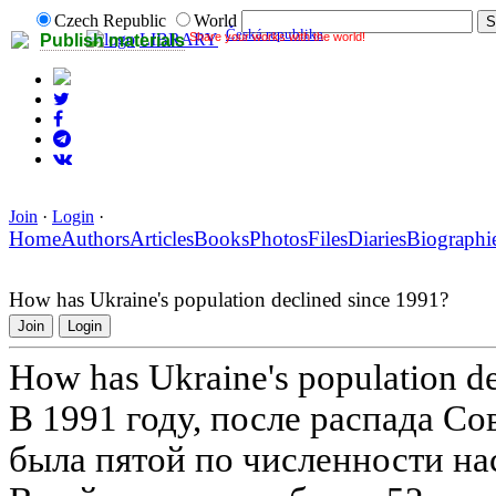
Czech Republic
World
Česká republika
Share your works with the world!
LIBRARY
Publish materials
Join
·
Login
·
Home
Authors
Articles
Books
Photos
Files
Diaries
Biographi
How has Ukraine's population declined since 1991?
Join
Login
How has Ukraine's population de
В 1991 году, после распада Со
была пятой по численности на