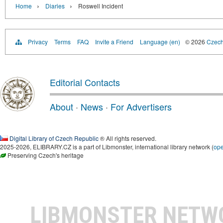
›
›
Home
Diaries
Roswell Incident
Privacy
Terms
FAQ
Invite a Friend
Language (en)
© 2026
Czech 
Editorial Contacts
About
·
News
·
For Advertisers
Digital Library of Czech Republic
® All rights reserved.
2025-2026, ELIBRARY.CZ is a part of Libmonster, international library network (
op
Preserving Czech's heritage
LIBMONSTER NET