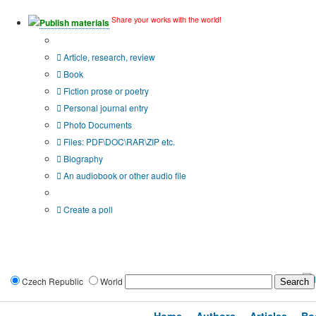
Share your works with the world!
Publish materials
Publication type?
Article, research, review
Book
Fiction prose or poetry
Personal journal entry
Photo Documents
Files: PDF\DOC\RAR\ZIP etc.
Biography
An audiobook or other audio file
Additional options:
Create a poll
Czech Republic
World