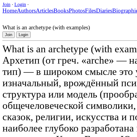
Join
·
Login
·
Home
Authors
Articles
Books
Photos
Files
Diaries
Biographi
What is an archetype (with examples)
Join
Login
What is an archetype (with exam
Архетип (от греч. «arche» — н
тип) — в широком смысле это
изначальный, врождённый пси
структура или модель (прообра
общечеловеческой символики,
сказок, религии, искусства и 
наиболее глубоко разработана