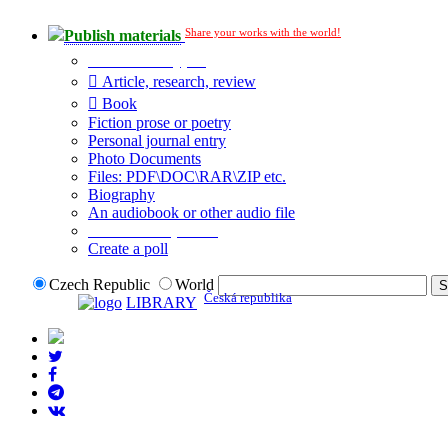
Share your works with the world!
Publish materials
Publication type?
Article, research, review
Book
Fiction prose or poetry
Personal journal entry
Photo Documents
Files: PDF\DOC\RAR\ZIP etc.
Biography
An audiobook or other audio file
Additional options:
Create a poll
Czech Republic
World
Česká republika
LIBRARY