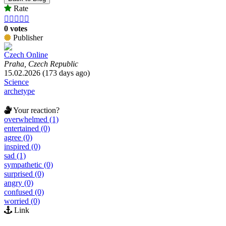
Rate





0 votes
Publisher
Czech Online
Praha, Czech Republic
15.02.2026 (173 days ago)
Science
archetype
Your reaction?
overwhelmed (1)
entertained (0)
agree (0)
inspired (0)
sad (1)
sympathetic (0)
surprised (0)
angry (0)
confused (0)
worried (0)
Link