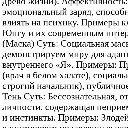
древо жизни). Аффективность
эмоциональный заряд, способн
влиять на психику. Примеры к
Юнгу и их современным интер
(Маска) Суть: Социальная мас
демонстрируем миру для адап
внутреннего «Я». Примеры: П
(врач в белом халате), социал
строгий начальник), публичное
Тень Суть: Бессознательная, о
личности, содержащая неприе
и инстинкты. Примеры: Злодей
олицетворяет подавленные чер