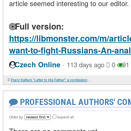
article seemed interesting to our editor.
Full version:
https://libmonster.com/m/artic
want-to-fight-Russians-An-analy
·
Czech Online
113 days ago
0
91
Franz Kafka's "Letter to His Father": a confession that never reached its addressee
PROFESSIONAL AUTHORS' CO
Order by:
expand all
There are no comments yet