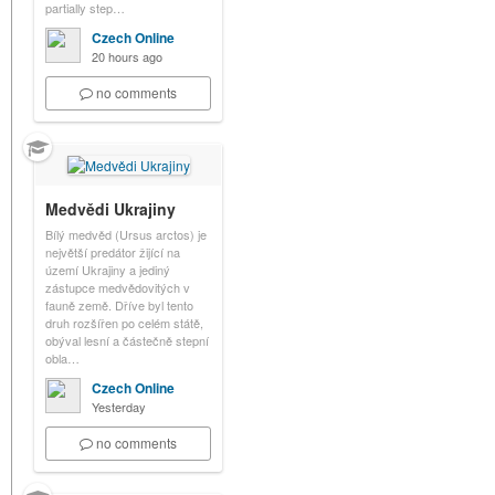
partially step…
Czech Online
20 hours ago
no comments
Medvědi Ukrajiny
Bílý medvěd (Ursus arctos) je
největší predátor žijící na
území Ukrajiny a jediný
zástupce medvědovitých v
fauně země. Dříve byl tento
druh rozšířen po celém státě,
obýval lesní a částečně stepní
obla…
Czech Online
Yesterday
no comments