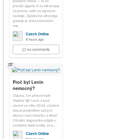
posebno mesto — to so
pravljivi giganti, ki so bili skupaj
za prevoz nafte na ogromne
razdalje. Zgodovina njihovega
gradnje je utrka inženirskih
mis…
Czech Online
8 hours ago
no comments
Proč byl Lenin
nemocný?
Otázka, čím přesně trpěl
Vladimir Iljič Lenín a proč
zemřel ve věku 53 let, zůstává
dosud předmětem ostrých
diskusí mezi historiky a lékaři.
Oficiální diagnostika přijatá v
sovětské době tvrdila, že p…
Czech Online
9 hours ago