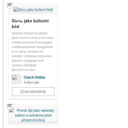
Gість jako kulturní
kód
Широко открытые двери:
День гостя и искусство быть
хлебосольным В календаре
неофициальных праздников
есть дата, которая не
требует сложных ритуалов,
дорогих подарков или
громких фанфар.
Достаточно про…
Czech Online
4 days ago
no comments