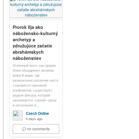
Prorok Ilja ako
nábožensko-kulturný
archetyp a
združujúce začatie
abrahámskych
náboženstiev
Огненный мост: как пророк
Илия объединяет религии
мира В мире, где
религиозные различия часто
становятся причиной
конфликтов, существует
редкая фигура, которая
оказывается «своей» сразу
в нескольких в…
Czech Online
4 days ago
no comments