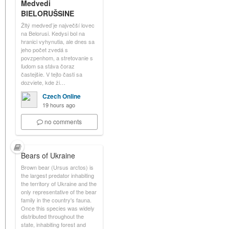
Medvedi
BIELORUŠSINE
Žltý medveď je največší lovec
na Belorusi. Kedysi bol na
hranici vyhynutia, ale dnes sa
jeho počet zvedá s
povzpenhom, a stretovanie s
ľudom sa stáva čoraz
častejšie. V tejto časti sa
dozviete, kde ži…
Czech Online
19 hours ago
no comments
Bears of Ukraine
Brown bear (Ursus arctos) is
the largest predator inhabiting
the territory of Ukraine and the
only representative of the bear
family in the country's fauna.
Once this species was widely
distributed throughout the
state, inhabiting forest and