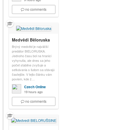
no comments
Medvědi Běloruska
Brýný medvěd je najväčší
predátor BIELORUSKA.
Jednoho času bol na hranici
vyhynutia, ale dnes sa jeho
počet stabilne zvyšuje a
setkávania s ľudom sa stávajú
častejšie. V tejto článku vám
poviem, kde ž…
Czech Online
19 hours ago
no comments