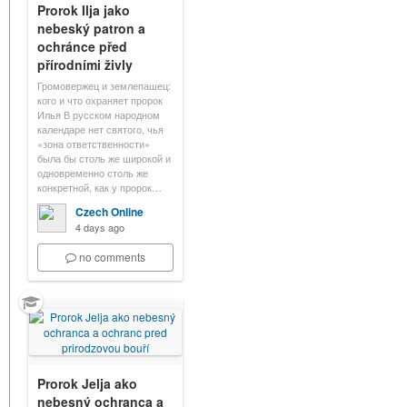
Prorok Ilja jako
nebeský patron a
ochránce před
přírodními živly
Громовержец и землепашец:
кого и что охраняет пророк
Илья В русском народном
календаре нет святого, чья
«зона ответственности»
была бы столь же широкой и
одновременно столь же
конкретной, как у пророк…
Czech Online
4 days ago
no comments
Prorok Jelja ako
nebesný ochranca a