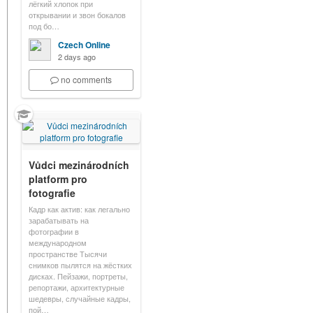
лёгкий хлопок при
открывании и звон бокалов
под бо…
Czech Online
2 days ago
no comments
Vůdci mezinárodních
platform pro
fotografie
Кадр как актив: как легально
зарабатывать на
фотографии в
международном
пространстве Тысячи
снимков пылятся на жёстких
дисках. Пейзажи, портреты,
репортажи, архитектурные
шедевры, случайные кадры,
пой…