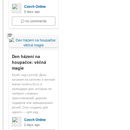
Czech Online
2 days ago
no comments
Den házení na
houpačce: věčná
magie
Взлёт над суетой: День
качания на качелях и вечная
магия полёта Есть в
календаре дни, которые не
требуют сложных
приготовлений, дорогих
подарков или официальных
речей. Они созданы для
одного — для рад…
Czech Online
2 days ago