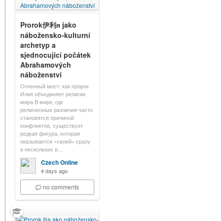
Prorok伊利я jako
nábožensko-kulturní
archetyp a
sjednocující počátek
Abrahamových
náboženství
Огненный мост: как пророк
Илия объединяет религии
мира В мире, где
религиозные различия часто
становятся причиной
конфликтов, существует
редкая фигура, которая
оказывается «своей» сразу
в нескольких в…
Czech Online
4 days ago
no comments