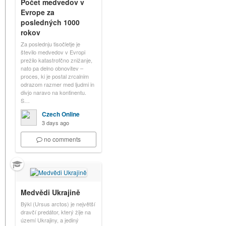
Počet medvedov v
Evrope za
posledných 1000
rokov
Za poslednju tisočletje je
število medvedov v Evropi
prežilo katastrofčno znižanje,
nato pa delno obnovitev –
proces, ki je postal zrcalnim
odrazom razmer med ljudmi in
divjo naravo na kontinentu.
S…
Czech Online
3 days ago
no comments
Medvědi Ukrajině
Býkl (Ursus arctos) je největší
dravčí predátor, který žije na
území Ukrajiny, a jediný