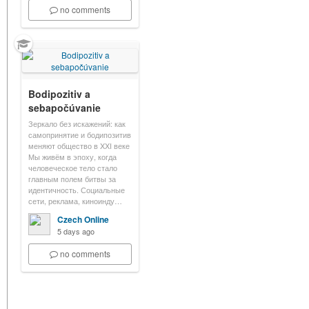
no comments
Bodipozitiv a
sebapočúvanie
Зеркало без искажений: как
самопринятие и бодипозитив
меняют общество в XXI веке
Мы живём в эпоху, когда
человеческое тело стало
главным полем битвы за
идентичность. Социальные
сети, реклама, киноинду…
Czech Online
5 days ago
no comments