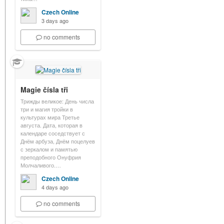
Czech Online
3 days ago
no comments
Magie čísla tři
Трижды великое: День числа
три и магия тройки в
культурах мира Третье
августа. Дата, которая в
календаре соседствует с
Днём арбуза, Днём поцелуев
с зеркалом и памятью
преподобного Онуфрия
Молчаливого.…
Czech Online
4 days ago
no comments