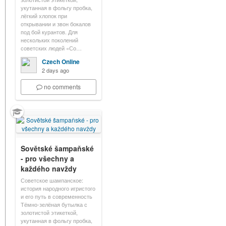
укутанная в фольгу пробка,
лёгкий хлопок при
открывании и звон бокалов
под бой курантов. Для
нескольких поколений
советских людей «Со…
Czech Online
2 days ago
no comments
Sovětské šampaňské
- pro všechny a
každého navždy
Советское шампанское:
история народного игристого
и его путь в современность
Тёмно-зелёная бутылка с
золотистой этикеткой,
укутанная в фольгу пробка,