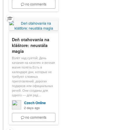
no comments
Deň otahovania na
kláštore: neustála
magia
Взлёт над суетой: День
качания на качелях и вечная
магия полёта Есть в
календаре дни, которые не
требуют сложных
приготовлений, дорогих
подарков или официальных
речей. Они созданы для
одного — для рад…
Czech Online
2 days ago
no comments