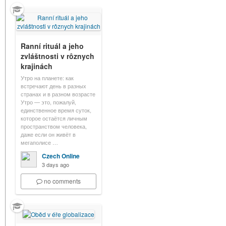
Ranní rituál a jeho
zvláštnosti v rôznych
krajinách
Утро на планете: как
встречают день в разных
странах и в разном возрасте
Утро — это, пожалуй,
единственное время суток,
которое остаётся личным
пространством человека,
даже если он живёт в
мегаполисе …
Czech Online
3 days ago
no comments