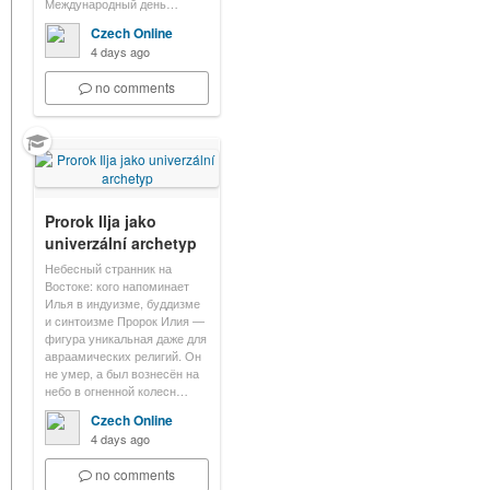
Международный день…
Czech Online
4 days ago
no comments
Prorok Ilja jako
univerzální archetyp
Небесный странник на
Востоке: кого напоминает
Илья в индуизме, буддизме
и синтоизме Пророк Илия —
фигура уникальная даже для
авраамических религий. Он
не умер, а был вознесён на
небо в огненной колесн…
Czech Online
4 days ago
no comments