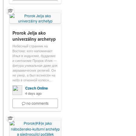
Prorok Jelja ako
univerzálny archetyp
Небесный странник на
Востоке: кого напоминает
Илья в индуизме, буддизме
и синтоизме Пророк Илия —
фигура уникальная даже для
авраамических религий. Он
не умер, а был вознесён на
небо в огненной колесн…
Czech Online
4 days ago
no comments