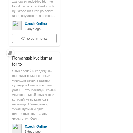
zástupce medvědovitéch ve
fauně země. kdysi tento druh
byl široce rozšířen po celém
státě, obýval lesní a částeč…
Czech Online
3 days ago
no comments
Romantisk kveldsmat
for to
Язык свечей и сердец: как
выглядит романтический
ужин для двоих в разных
культурах Романтический
ужин — это, пожалуй, самый
универсальный язык любви,
который не нуждается в
переводе. Свечи, вино,
тихая музыка и двое,
смотрящих друг на друга
через стол. Одн…
Czech Online
3 days ago