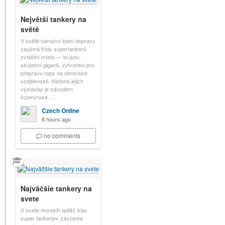
Největší tankery na
světě
V světě námořní lodní dopravy
zaujímá třídy supertankerů
zvláštní místo — to jsou
skuteční giganti, vytvoření pro
přepravu ropy na obrovské
vzdálenosti. Historie jejich
výstavby je závodem
inženýrské …
Czech Online
8 hours ago
no comments
Najväčšie tankery na
svete
V svete morskih ladišč klas
super tankerjev zavzema