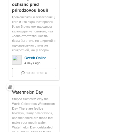
ochranc pred
prirodzovou bouří
Громовержец и землепашец:
кого и что охраняет пророк
Илья В русском народном
календаре нет святого, чья
«зона ответственности»
была бы столь же широкой и
одновременно столь же
конкретной, как у пророк…
Czech Online
4 days ago
no comments
Watermelon Day
Striped Summer: Why the
World Celebrates Watermelon
Day There are festive
holidays, family celebrations,
and then there are those that
make your mouth water.
Watermelon Day, celebrated
on August 3, belongs to the