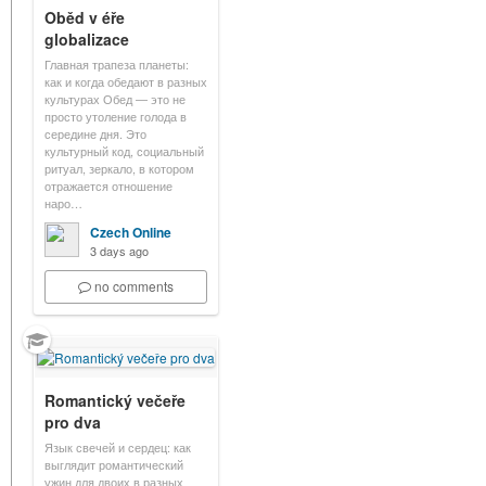
Oběd v éře
globalizace
Главная трапеза планеты:
как и когда обедают в разных
культурах Обед — это не
просто утоление голода в
середине дня. Это
культурный код, социальный
ритуал, зеркало, в котором
отражается отношение
наро…
Czech Online
3 days ago
no comments
Romantický večeře
pro dva
Язык свечей и сердец: как
выглядит романтический
ужин для двоих в разных