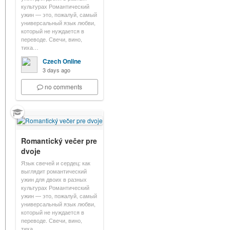
культурах Романтический
ужин — это, пожалуй, самый
универсальный язык любви,
который не нуждается в
переводе. Свечи, вино,
тиха…
Czech Online
3 days ago
no comments
Romantický večer pre
dvoje
Язык свечей и сердец: как
выглядит романтический
ужин для двоих в разных
культурах Романтический
ужин — это, пожалуй, самый
универсальный язык любви,
который не нуждается в
переводе. Свечи, вино,
тиха…