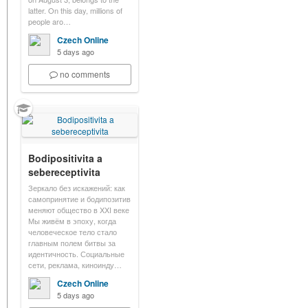
latter. On this day, millions of
people aro…
Czech Online
5 days ago
no comments
Bodipositivita a
sebereceptivita
Зеркало без искажений: как
самопринятие и бодипозитив
меняют общество в XXI веке
Мы живём в эпоху, когда
человеческое тело стало
главным полем битвы за
идентичность. Социальные
сети, реклама, киноинду…
Czech Online
5 days ago