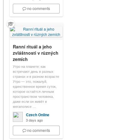
no comments
Ranní rituál a jeho
zvláštnosti v různých
zemích
Утро на планете: как
встречают день в разных
странах и в разном возрасте
Утро — это, пожалуй,
единственное время суток,
которое остаётся личным
пространством человека,
даже если он живёт в
мегаполисе …
Czech Online
3 days ago
no comments