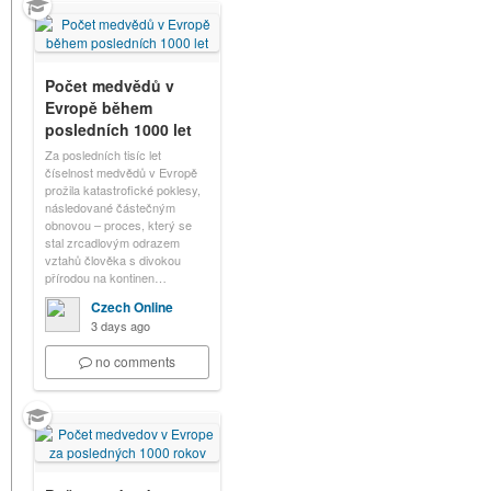
Počet medvědů v
Evropě během
posledních 1000 let
Za posledních tisíc let
číselnost medvědů v Evropě
prožila katastrofické poklesy,
následované částečným
obnovou – proces, který se
stal zrcadlovým odrazem
vztahů člověka s divokou
přírodou na kontinen…
Czech Online
3 days ago
no comments