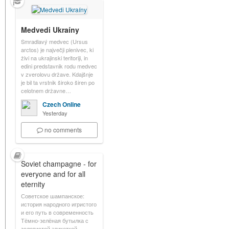
Medvedi Ukraíny
Smradlavý medvec (Ursus
arctos) je največji plenivec, ki
živi na ukrajinski teritoriji, in
edini predstavnik rodu medvec
v zverolovu države. Kdajšnje
je bil ta vrstnik široko širen po
celotnem državne…
Czech Online
Yesterday
no comments
Soviet champagne - for
everyone and for all
eternity
Советское шампанское:
история народного игристого
и его путь в современность
Тёмно-зелёная бутылка с
золотистой этикеткой,