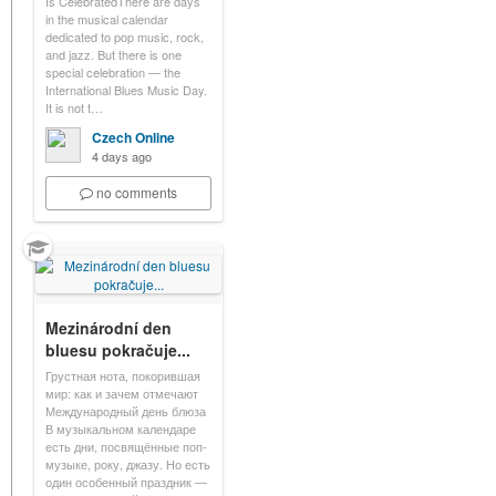
Is CelebratedThere are days
in the musical calendar
dedicated to pop music, rock,
and jazz. But there is one
special celebration — the
International Blues Music Day.
It is not t…
Czech Online
4 days ago
no comments
Mezinárodní den
bluesu pokračuje...
Грустная нота, покорившая
мир: как и зачем отмечают
Международный день блюза
В музыкальном календаре
есть дни, посвящённые поп-
музыке, року, джазу. Но есть
один особенный праздник —