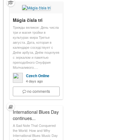
Mágia čísla tri
Трижды великое: День числа
три и магия тройки в
культурах мира Третье
августа. Дата, которая в
календаре соседствует с
Днём арбуза, Днём поцелуев
с зеркалом и памятью
преподобного Онуфрия
Молчаливого.…
Czech Online
4 days ago
no comments
International Blues Day
continues...
A Sad Note That Conquered
the World: How and Why
International Blues Music Day