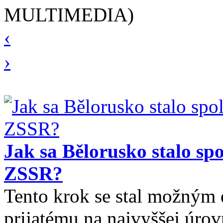
MULTIMEDIA)
‹
›
Jak sa Bělorusko stalo s
ZSSR?
Tento krok se stal možným 
prijatému na najvyššej úrov