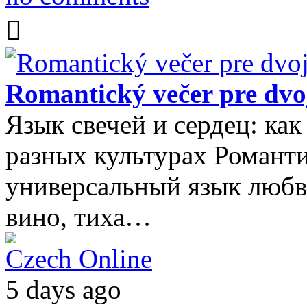
Romantický večer pre dvo
Язык свечей и сердец: ка
разных культурах Романт
универсальный язык любви
вино, тиха…
Czech Online
5 days ago