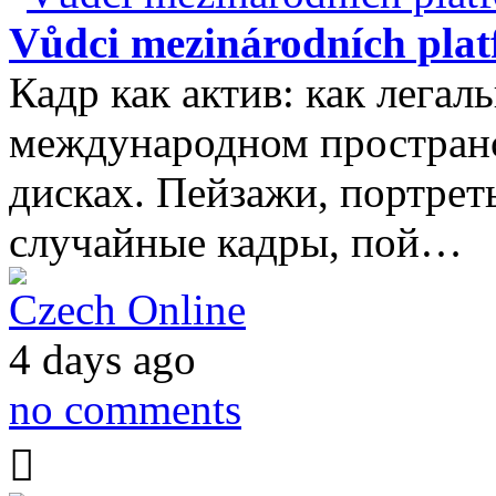
Vůdci mezinárodních plat
Кадр как актив: как легал
международном пространс
дисках. Пейзажи, портрет
случайные кадры, пой…
Czech Online
4 days ago
no comments