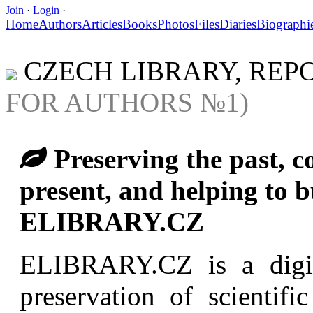
Join
·
Login
·
Home
Authors
Articles
Books
Photos
Files
Diaries
Biographi
CZECH LIBRARY, REP
FOR AUTHORS №1)
Preserving the past, co
present, and helping to bu
ELIBRARY.CZ
ELIBRARY.CZ is a digita
preservation of scientif