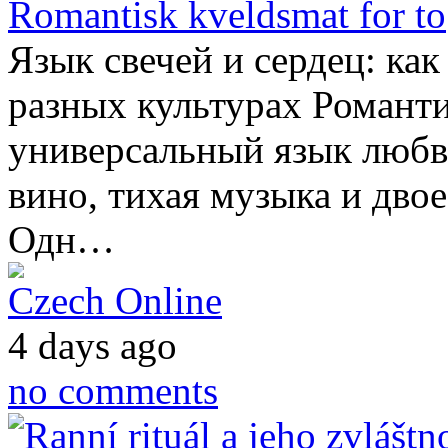
Romantisk kveldsmat for to
Язык свечей и сердец: ка
разных культурах Романт
универсальный язык любви
вино, тихая музыка и двое
Одн…
Czech Online
4 days ago
no comments