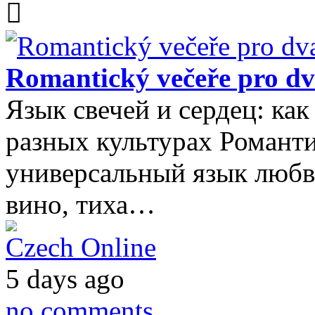
Romantický večeře pro d
Язык свечей и сердец: ка
разных культурах Романт
универсальный язык любви
вино, тиха…
Czech Online
5 days ago
no comments