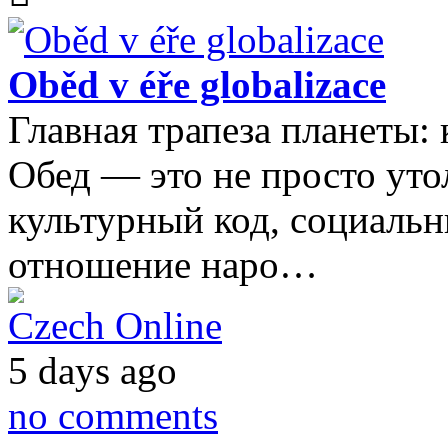
Oběd v éře globalizace
Главная трапеза планеты: 
Обед — это не просто утол
культурный код, социальн
отношение наро…
Czech Online
5 days ago
no comments