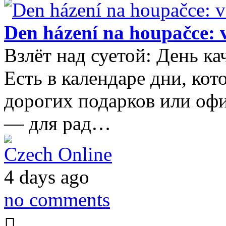
Den házení na houpačce: 
Взлёт над суетой: День ка
Есть в календаре дни, ко
дорогих подарков или оф
— для рад…
Czech Online
4 days ago
no comments