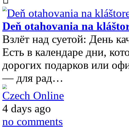
Deň otahovania na kláštor
Взлёт над суетой: День ка
Есть в календаре дни, ко
дорогих подарков или оф
— для рад…
Czech Online
4 days ago
no comments