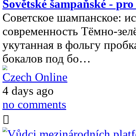
Sovětské šampaňské - pro
Советское шампанское: ис
современность Тёмно-зелё
укутанная в фольгу пробк
бокалов под бо…
Czech Online
4 days ago
no comments