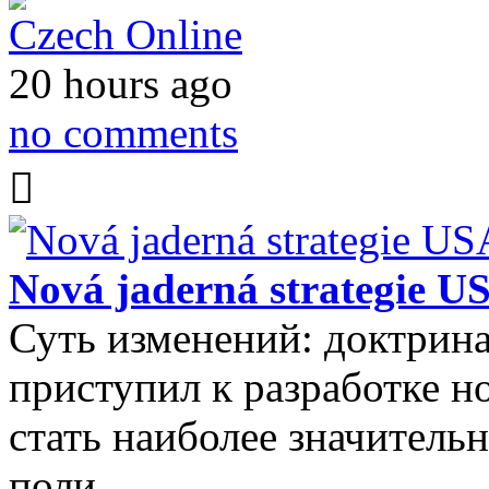
Czech Online
20 hours ago
no comments
Nová jaderná strategie U
Суть изменений: доктрина
приступил к разработке н
стать наиболее значитель
поли…