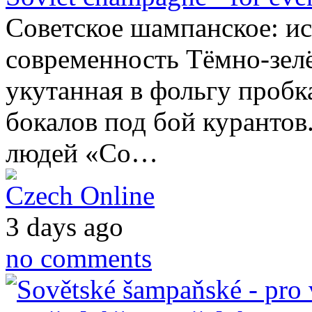
Советское шампанское: ис
современность Тёмно-зелё
укутанная в фольгу пробк
бокалов под бой курантов
людей «Со…
Czech Online
3 days ago
no comments