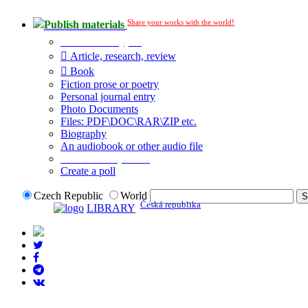
Share your works with the world!
Publish materials
Publication type?
Article, research, review
Book
Fiction prose or poetry
Personal journal entry
Photo Documents
Files: PDF\DOC\RAR\ZIP etc.
Biography
An audiobook or other audio file
Additional options:
Create a poll
Czech Republic
World
Česká republika
LIBRARY