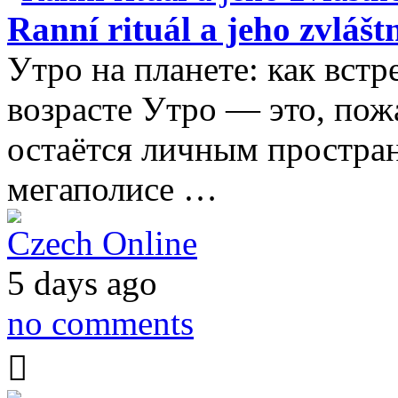
Ranní rituál a jeho zvlášt
Утро на планете: как встр
возрасте Утро — это, пож
остаётся личным простран
мегаполисе …
Czech Online
5 days ago
no comments