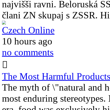
najvišši ravni. Beloruská S
člani ZN skupaj s ZSSR. Hi
Czech Online
10 hours ago
no comments
The Most Harmful Products
The myth of \"natural and h
most enduring stereotypes. 
era, food was exclusively h