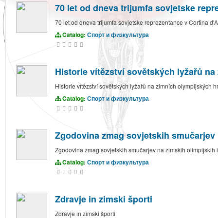
70 let od dneva trijumfa sovjetske rep
70 let od dneva trijumfa sovjetske reprezentance v Cortina d
Catalog:
Спорт и физкультура
Historie vítězství sovětských lyžařů n
Historie vítězství sovětských lyžařů na zimních olympijských h
Catalog:
Спорт и физкультура
Zgodovina zmag sovjetskih smučarjev n
Zgodovina zmag sovjetskih smučarjev na zimskih olimpijskih 
Catalog:
Спорт и физкультура
Zdravje in zimski športi
Zdravje in zimski športi