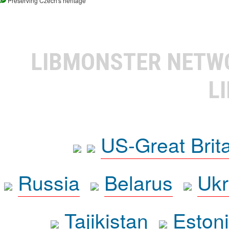
Preserving Czech's heritage
LIBMONSTER NET
L
US-Great Brit
Russia
Belarus
Ukr
Tajikistan
Eston