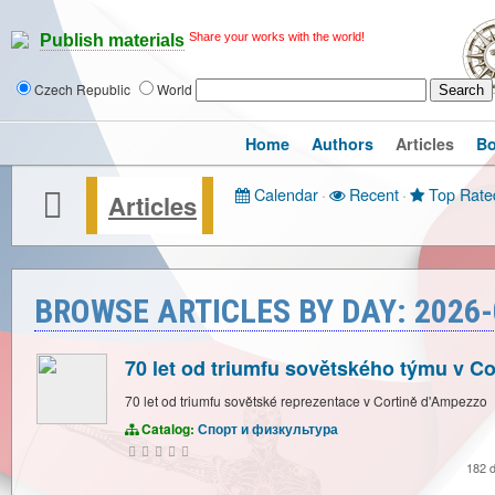
Share your works with the world!
Publish materials
Czech Republic
World
Home
Authors
Articles
B
Calendar
·
Recent
·
Top Rate
Articles
BROWSE ARTICLES BY DAY: 2026-
70 let od triumfu sovětského týmu v C
70 let od triumfu sovětské reprezentace v Cortině d'Ampezzo
Catalog:
Спорт и физкультура
182 