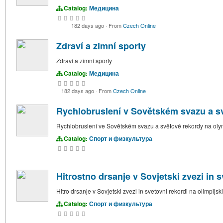
Catalog:
Медицина
182 days ago
·
From
Czech Online
Zdraví a zimní sporty
Zdraví a zimní sporty
Catalog:
Медицина
182 days ago
·
From
Czech Online
Rychlobruslení v Sovětském svazu a s
Rychlobruslení ve Sovětském svazu a světové rekordy na oly
Catalog:
Спорт и физкультура
Hitrostno drsanje v Sovjetski zvezi in s
Hitro drsanje v Sovjetski zvezi in svetovni rekordi na olimpijsk
Catalog:
Спорт и физкультура