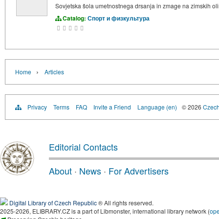
Sovjetska šola umetnostnega drsanja in zmage na zimskih oli
Catalog:
Спорт и физкультура
›
Home
Articles
Privacy
Terms
FAQ
Invite a Friend
Language (en)
© 2026
Czech 
Editorial Contacts
About
·
News
·
For Advertisers
Digital Library of Czech Republic
® All rights reserved.
2025-2026, ELIBRARY.CZ is a part of Libmonster, international library network (
op