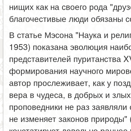
нищих как на своего рода "дру
благочестивые люди обязаны сод
В статье Мэсона "Наука и религи
1953) показана эволюция наиб
представителей пуританства XVI
формирования научного мирово
автор прослеживает, как у поз
вера в чудеса, в добрых и злых
проповедники не раз заявляли 
не изменяет законов природы" (
констатирует довольно раннее 