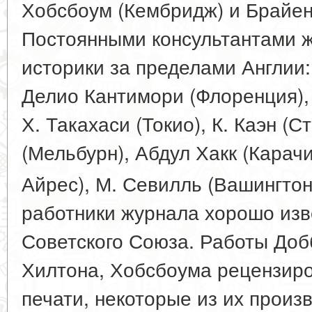
Хобсбоум (Кембридж) и Брайен
Постоянными консультантами ж
историки за пределами Англии
Делио Кантимори (Флоренция), 
Х. Такахаси (Токио), К. Каэн (С
(Мельбурн), Абдул Хакк (Карач
Айрес), М. Севилль (Вашингтон
работники журнала хорошо изв
Советского Союза. Работы Доб
Хилтона, Хобсбоума рецензиро
печати, некоторые из их прои