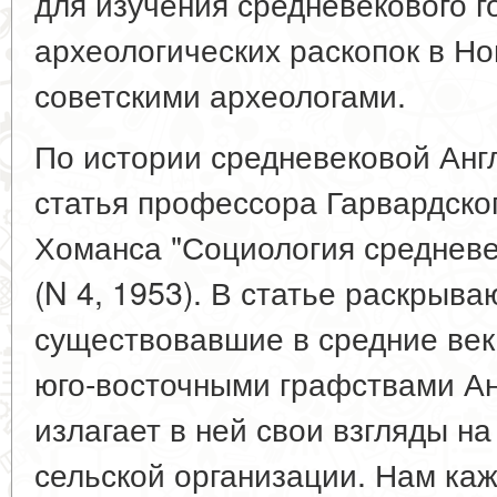
для изучения средневекового г
археологических раскопок в Н
советскими археологами.
По истории средневековой Анг
статья профессора Гарвардско
Хоманса "Социология средневе
(N 4, 1953). В статье раскрыва
существовавшие в средние ве
юго-восточными графствами Ан
излагает в ней свои взгляды н
сельской организации. Нам каж