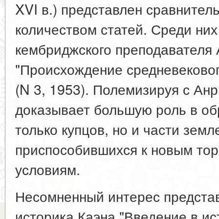
XVI в.) представлен сравните
количеством статей. Среди них
кембриджского преподавателя 
"Происхождение средневековог
(N 3, 1953). Полемизируя с Ан
доказывает большую роль в об
только купцов, но и части зем
приспособившихся к новым то
условиям.
Несомненный интерес представ
историка Каэна "Введение в ис