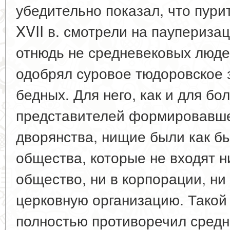
убедительно показал, что пури
XVII в. смотрели на паупериза
отнюдь не средневековых люде
одобрял суровое тюдоровское 
бедных. Для него, как и для бо
представителей формировавше
дворянства, нищие были как б
общества, которые не входят н
общество, ни в корпорации, ни
церковную организацию. Такой 
полностью противоречил средн