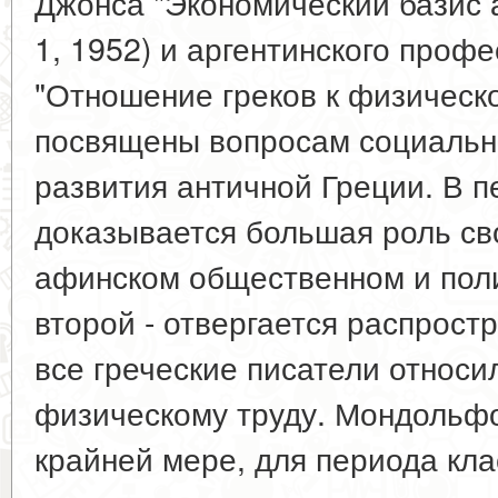
Джонса "Экономический базис 
1, 1952) и аргентинского про
"Отношение греков к физическо
посвящены вопросам социальн
развития античной Греции. В п
доказывается большая роль св
афинском общественном и поли
второй - отвергается распрост
все греческие писатели относ
физическому труду. Мондольфо
крайней мере, для периода кла