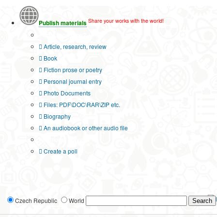
Share your works with the world!
Publish materials
Publication type?
Article, research, review
Book
Fiction prose or poetry
Personal journal entry
Photo Documents
Files: PDF\DOC\RAR\ZIP etc.
Biography
An audiobook or other audio file
Additional options:
Create a poll
Czech Republic
World