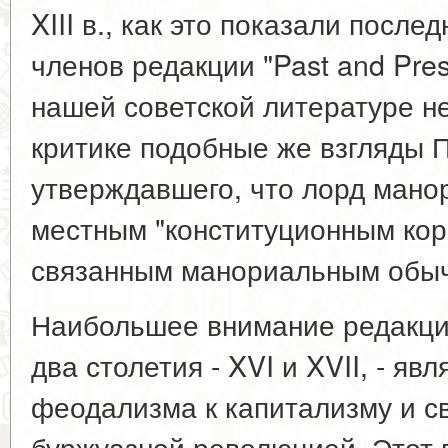
XIII в., как это показали после
членов редакции "Past and Prese
нашей советской литературе н
критике подобные же взгляды П
утверждавшего, что лорд манор
местным "конституционным кор
связанным манориальным обы
Наибольшее внимание редакци
два столетия - XVI и XVII, - я
феодализма к капитализму и с
буржуазной революцией. Этот 