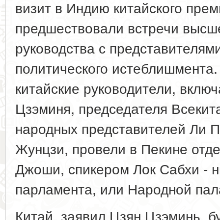
визит в Индию китайского пре
предшествовали встречи высше
руководства с представителям
политического истеблишмента. 
китайские руководители, включ
Цзэминя, председателя Всекит
народных представителей Ли П
Жунцзи, провели в Пекине отд
Джоши, спикером Лок Сабхи - 
парламента, или Народной пал
Китай, заявил Цзян Цзэминь, б