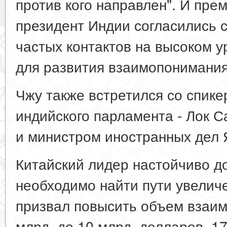
против кого направлен". И пре
президент Индии согласились 
частых контактов на высоком у
для развития взаимопонимания
Чжу также встретился со спик
индийского парламента - Лок Са
и министром иностранных дел 
Китайский лидер настойчиво д
необходимо найти пути увелич
призвал повысить объем взаим
млрд. до 10 млрд. долларов. 17