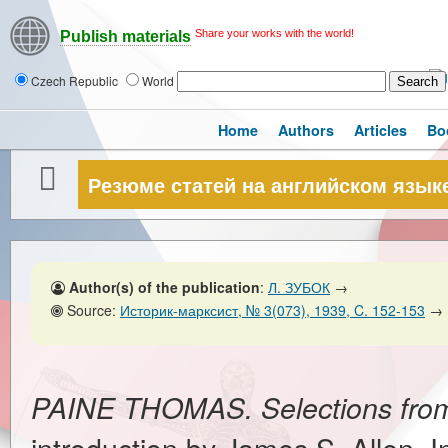
Share your works with the world!
Publish materials
Czech Republic
World
Home
Authors
Articles
Bo
Резюме статей на английском язык
Author(s) of the publication
:
Л. ЗУБОК
→
Source:
Историк-марксист, № 3(073), 1939, C. 152-153
→
PAINE THOMAS. Selections from 
introduction by James S. Allen. I