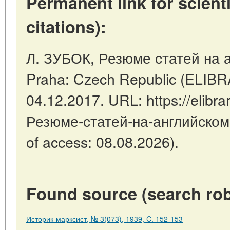
Permanent link for scienti
citations):
Л. ЗУБОК, Резюме статей на а
Praha: Czech Republic (ELIBR
04.12.2017. URL: https://elibrar
Резюме-статей-на-английском
of access: 08.08.2026).
Found source (search rob
Историк-марксист, № 3(073), 1939, C. 152-153