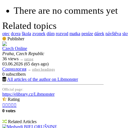
There are no comments yet
Related topics
otec
dcera
škola
zvonek
dům
rozvod
matka
peníze
dárek
návštěva
sl
Publisher
Czech Online
Praha, Czech Republic
36 views
→
rating
03.06.2026 (65 days ago)
Социология
→
other headings
0 subscribers
All articles of the author on Libmonster
Official page:
https://elibrary.cz/Libmonster
Rating





0 votes
Related Articles
Medvedi BIELORUŠSINE