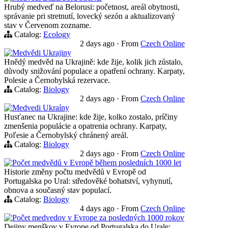
Hrubý medveď na Belorusi: početnost, areál obytnosti,
správanie pri stretnutí, lovecký sezón a aktualizovaný
stav v Červenom zozname.
Catalog:
Ecology
2 days ago
·
From
Czech Online
Medvědi Ukrajiny
Hnědý medvěd na Ukrajině: kde žije, kolik jich zůstalo,
důvody snižování populace a opatření ochrany. Karpaty,
Polesie a Černobylská rezervace.
Catalog:
Biology
2 days ago
·
From
Czech Online
Medvedi Ukraíny
Husťanec na Ukrajine: kde žije, kolko zostalo, príčiny
zmenšenia populácie a opatrenia ochrany. Karpaty,
Poľesie a Černobylský chránený areál.
Catalog:
Biology
2 days ago
·
From
Czech Online
Počet medvědů v Evropě během posledních 1000 let
Historie změny počtu medvědů v Evropě od
Portugalska po Ural: středověké bohatství, vyhynutí,
obnova a současný stav populací.
Catalog:
Biology
4 days ago
·
From
Czech Online
Počet medvedov v Evrope za posledných 1000 rokov
Dejiny menškov v Evrope od Portugalska do Urale: