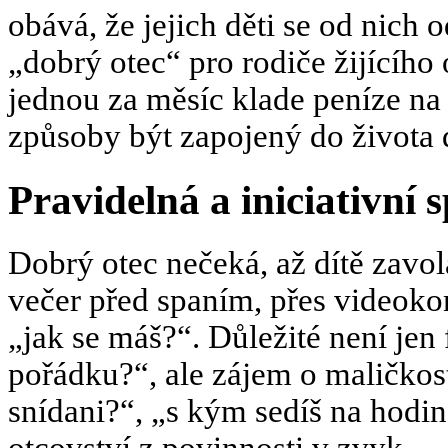
obává, že jejich děti se od nich o
„dobrý otec“ pro rodiče žijícího 
jednou za měsíc klade peníze na s
způsoby být zapojený do života d
Pravidelná a iniciativní 
Dobrý otec nečeká, až dítě zavo
večer před spaním, přes videokon
„jak se máš?“. Důležité není jen
pořádku?“, ale zájem o maličkost
snídani?“, „s kým sedíš na hodi