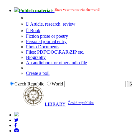
Share your works with the world!
Publish materials
Publication type?
Article, research, review
Book
Fiction prose or poetry
Personal journal entry
Photo Documents
Files: PDF\DOC\RAR\ZIP etc.
Biography
An audiobook or other audio file
Additional options:
Create a poll
Czech Republic
World
Česká republika
LIBRARY