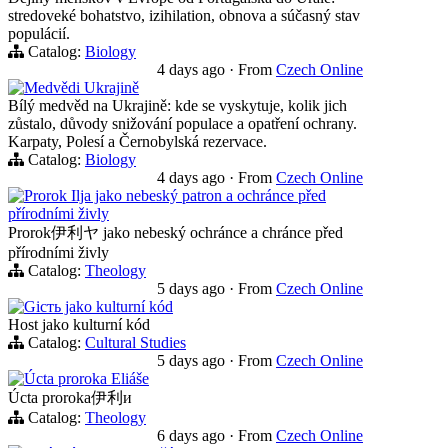
stredoveké bohatstvo, izihilation, obnova a súčasný stav
populácií.
Catalog:
Biology
4 days ago
·
From
Czech Online
Medvědi Ukrajině
Bílý medvěd na Ukrajině: kde se vyskytuje, kolik jich
zůstalo, důvody snižování populace a opatření ochrany.
Karpaty, Polesí a Černobylská rezervace.
Catalog:
Biology
4 days ago
·
From
Czech Online
Prorok Ilja jako nebeský patron a ochránce před
přírodními živly
Prorok伊利ヤ jako nebeský ochránce a chránce před
přírodními živly
Catalog:
Theology
5 days ago
·
From
Czech Online
Gість jako kulturní kód
Host jako kulturní kód
Catalog:
Cultural Studies
5 days ago
·
From
Czech Online
Úcta proroka Eliáše
Úcta proroka伊利и
Catalog:
Theology
6 days ago
·
From
Czech Online