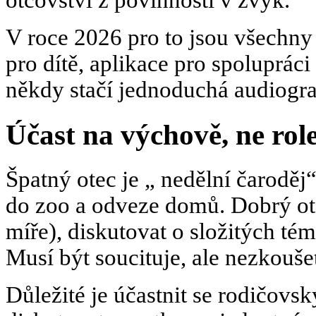
otcovství z povinnosti v zvyk.
V roce 2026 pro to jsou všechny 
pro dítě, aplikace pro spolupráci 
někdy stačí jednoduchá audiogr
Účast na výchově, ne rol
Špatný otec je „ nedělní čaroděj
do zoo a odveze domů. Dobrý ote
míře), diskutovat o složitých té
Musí být soucituje, ale nezkoušet
Důležité je účastnit se rodičovs