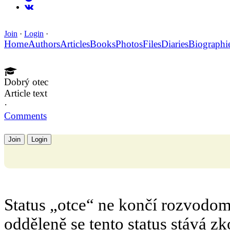
Join
·
Login
·
Home
Authors
Articles
Books
Photos
Files
Diaries
Biographi
Dobrý otec
Article text
·
Comments
Join
Login
Status „otce“ ne končí rozvodom.
odděleně se tento status stává 