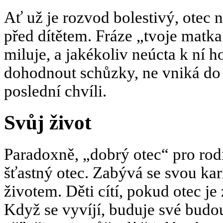
Ať už je rozvod bolestivý, otec 
před dítětem. Fráze „tvoje matka j
miluje, a jakékoliv neúcta k ní h
dohodnout schůzky, ne vniká do
poslední chvíli.
Svůj život
Paradoxně, „dobrý otec“ pro rodi
šťastný otec. Zabývá se svou ka
životem. Děti cítí, pokud otec j
Když se vyvíjí, buduje své budo