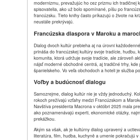
modernizmu, prevažujúc ho cez prizmu ich tradičnej ku
spisovatelia, ako už bolo spomínané, píšu po francúzs
francúzsku. Tieto knihy často príkazujú o živote na kr
neustále prekrývajú.
Francúzska diaspora v Maroku a maroc
Dialog dvoch kultúr prebieha aj na úrovni každodenné
prináša do francúzskej kultúry svoje tradície, hudbu,
komunita, ktorá udržuje svoje tradície, ale zároveň a
nájsť moderné obchodné centrá, aj tradičné trhy, kde
španielskeho. Vo veľa obchodoch a hoteli je služba 
Voľby a budúcnosť dialogu
Samozrejme, dialog kultúr nie je vždy jednoduchý. K
rokoch prežívajú vzťahy medzi Francúzskom a Marokom 
Navštíva presidenta Macrona v októbri 2025 mala previe
ako poznamenávajú experti, ekonomické otázky, najmä
prekážkou.
Akým sa však, ak je kultúrny dialog upravený a uctiev
literatúra, film, hudba, kuchyně a umenie pokračujú v 