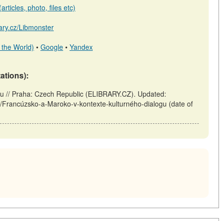
rticles, photo, files etc)
rary.cz/Libmonster
 the World)
•
Google
•
Yandex
tations):
gu // Praha: Czech Republic (ELIBRARY.CZ). Updated:
iew/Francúzsko-a-Maroko-v-kontexte-kulturného-dialogu (date of