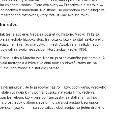
kým chlebom \"hobz\". Tieto dva svety — Francúzsko a Maroko —
al jedinečným fenoménom. Nie skončil so odchodom koloniálnej éry,
mifarebného rozhovoru, ktorý trvá už viac ako sto rokov.
rtnerstvu
ak tesne spojené, treba sa pozrieť do histórie. V roku 1912 sa
e zanechalo hluboký stôp: francúzsky jazyk sa stal jazykom elít,
ácia zmenili vzhľad marockých miest. Avšak vzťahy nikdy neboli
ojovali za svoju nezávislosť, ktorú získali v roku 1956.
. Francúzsko a Maroko zvolili cestu privilégiovaného partnerstva. A
bývalá metropola a bývalá kolónia môžu budovať vzťahy nie na
rnej približnosti a históričnej pamäti.
álnej minulosti. Je to pracovný nástroj, jazyk podnikania, vysokého
a stále vydávajú knihy po francúzsky, natáčajú filmy, vedenia
хар Benjeloun, ktorý píše po francúzsky, sa stali známymi po
a prostriedok dialogu s svetom, otvárajúci prístup k európskej
erberským jazykom — sú spolužijúci, obohacujúci sa jeden druhého.