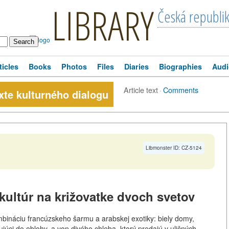
LIBRARY
Česká republi
ticles
Books
Photos
Files
Diaries
Biographies
Audi
Article text
·
Comments
te kulturného dialogu
Libmonster ID: CZ-5124
kultúr na križovatke dvoch svetov
bináciu francúzskeho šarmu a arabskej exotiky: biely domy,
júci do oblohy, a von divého chleba, ktorý predajú v uličných