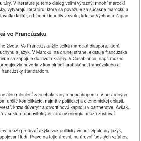
ltúry. V literatúre je tento dialog veľmi výrazný: mnohí marockí
ky, vytvárajú literatúru, ktorá sa považuje za súčasne marockú a
ižovatke kultúr, o hľadaní identity v svete, kde sa Východ a Západ
ká vo Francúzsku
ho života. Vo Francúzsku žije veľká marocká diaspora, ktorá
 kuchynu a jazyk. V Maroku, na druhej strane, existuje francúzska
ktívne sa zapojuje do života krajiny. V Casablance, napr. možno
 predajcovia hovoria v kombinácii arabského, francúzskeho a
po francúzsky štandardom.
oloniálne minulosť zanechala rany a nepochopenie. V posledných
určité komplikácie, najmä v politickej a ekonomickej oblasti.
sť \"krizis důvery\" a otvoriť novú kapitolu v partnerstve. Avšak,
 v sektore obnoviteľných zdrojov energie, môžu zostávať
aný, môže predržať akýkoľvek politický víchor. Spoločný jazyk,
spojovaní ľudí. Prave na tejto úrovni, na úrovni ľudských vzťahov,