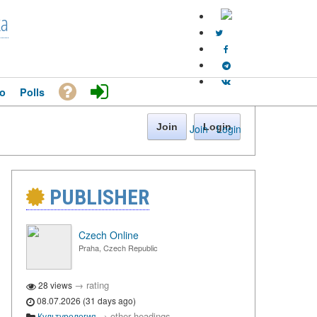
ka
o
Polls
Join
Login
Join
·
Login
PUBLISHER
Czech Online
Praha, Czech Republic
→
rating
28 views
08.07.2026 (31 days ago)
→
other headings
Культурология