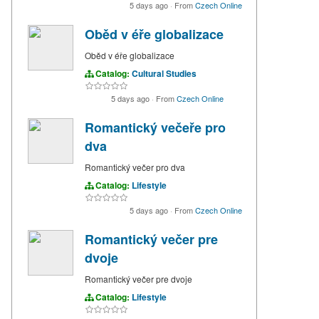
5 days ago
·
From
Czech Online
Oběd v éře globalizace
Oběd v éře globalizace
Catalog:
Cultural Studies
5 days ago
·
From
Czech Online
Romantický večeře pro
dva
Romantický večer pro dva
Catalog:
Lifestyle
5 days ago
·
From
Czech Online
Romantický večer pre
dvoje
Romantický večer pre dvoje
Catalog:
Lifestyle