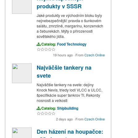
produkty v SSSR
Jaké produkty ve východním bloku byly
nejnebezpečnější: pravda o šunkovém
salátu, zmrzlině, margarínu, konzervách
a čeburekách. Mýty o přirozenosti
sovětského jídla.
Catalog:
Food Technology
19 hours ago
·
From
Czech Online
Najväčšie tankery na
svete
Najväčšie tankery na svete: dejiny
Knock Nevis, triedy lodí VLCC a ULCC,
špecifikácie super tankrov TI. Rekordy
nosnosti a velkosti
Catalog:
Shipbuilding
2 days ago
·
From
Czech Online
Den házení na houpačce: