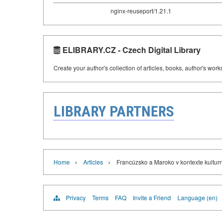
nginx-reuseport/1.21.1
ELIBRARY.CZ - Czech Digital Library
Create your author's collection of articles, books, author's wor
LIBRARY PARTNERS
›
›
Home
Articles
Francúzsko a Maroko v kontexte kultur
Privacy
Terms
FAQ
Invite a Friend
Language (en)