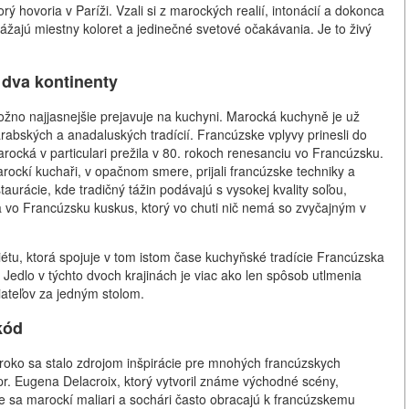
ý hovoria v Paríži. Vzali si z marockých realií, intonácií a dokonca
drážajú miestny koloret a jedinečné svetové očakávania. Je to živý
 dva kontinenty
no najjasnejšie prejavuje na kuchyni. Marocká kuchyně je už
bských a anadaluských tradícií. Francúzske vplyvy prinesli do
ocká v particulari prežila v 80. rokoch renesanciu vo Francúzsku.
arockí kuchaři, v opačnom smere, prijali francúzske techniky a
urácie, kde tradičný tážin podávajú s vysokej kvality soľou,
a vo Francúzsku kuskus, ktorý vo chuti nič nemá so zvyčajným v
tu, ktorá spojuje v tom istom čase kuchyňské tradície Francúzska
 Jedlo v týchto dvoch krajinách je viac ako len spôsob utlmenia
riateľov za jedným stolom.
kód
oko sa stalo zdrojom inšpirácie pre mnohých francúzskych
. Eugena Delacroix, ktorý vytvoril známe východné scény,
 sa marockí maliari a sochári často obracajú k francúzskemu