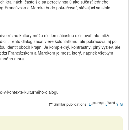
ch krajinách, častejšie sa perceivingajú ako súčasť jedného
alog Francúzska a Maroka bude pokračovať, stávajúci sa stále
ve rôzne kultúry môžu nie len súčasťou existovať, ale môžu
dícií. Tento dialog začal v ére kolonializmu, ale pokračoval aj po
ťou identit oboch krajín. Je komplexný, kontrastný, plný výziev, ale
a medzi Francúzskom a Marokom je most, ktorý, napriek všetkým
zemného mora.
ko-v-kontexte-kulturného-dialogu
_country2
World
Similar publications:
L
L
Y
G