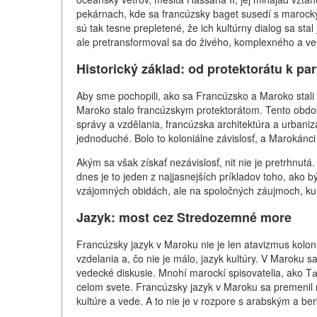
pekárnach, kde sa francúzsky baget susedí s maroc
sú tak tesne prepletené, že ich kultúrny dialog sa st
ale pretransformoval sa do živého, komplexného a veľ
Historický základ: od protektorátu k pa
Aby sme pochopili, ako sa Francúzsko a Maroko stali t
Maroko stalo francúzskym protektorátom. Tento obdobi
správy a vzdělania, francúzska architektúra a urbaniz
jednoduché. Bolo to koloniálne závislosť, a Marokánci b
Akým sa však získať nezávislosť, nit nie je pretrhnutá
dnes je to jeden z najjasnejších príkladov toho, ako 
vzájomných obidách, ale na spoločných záujmoch, kultú
Jazyk: most cez Stredozemné more
Francúzsky jazyk v Maroku nie je len atavizmus koloni
vzdelania a, čo nie je málo, jazyk kultúry. V Maroku s
vedecké diskusie. Mnohí marockí spisovatelia, ako Tа
celom svete. Francúzsky jazyk v Maroku sa premenil n
kultúre a vede. A to nie je v rozpore s arabským a b