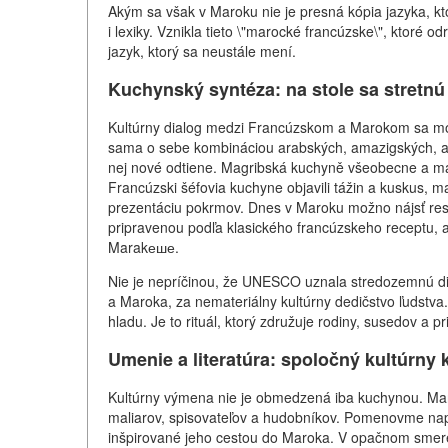
Akým sa však v Maroku nie je presná kópia jazyka, ktor
i lexiky. Vznikla tieto \"marocké francúzske\", ktoré o
jazyk, ktorý sa neustále mení.
Kuchynský syntéza: na stole sa stretnú
Kultúrny dialog medzi Francúzskom a Marokom sa mož
sama o sebe kombináciou arabských, amazigských, ara
nej nové odtiene. Magribská kuchyně všeobecne a mar
Francúzski šéfovia kuchyne objavili tážin a kuskus, m
prezentáciu pokrmov. Dnes v Maroku možno nájsť resta
pripravenou podľa klasického francúzskeho receptu, 
Marakеше.
Nie je nepríčinou, že UNESCO uznala stredozemnú dié
a Maroka, za nemateriálny kultúrny dedičstvo ľudstva.
hladu. Je to rituál, ktorý združuje rodiny, susedov a p
Umenie a literatúra: spoločný kultúrny 
Kultúrny výmena nie je obmedzená iba kuchynou. Mar
maliarov, spisovateľov a hudobníkov. Pomenovme napr
inšpirované jeho cestou do Maroka. V opačnom smere