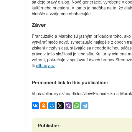
sa deje pravý dialog. Nové generácie, vyrobené v obo
kultúrneho priestoru. V tomto je nadôba na to, že di
hlubšie a vzájomne obohacujúci.
Záver
Francúzsko a Maroko sú jasným príkladom toho, ako d
vytvárať niečo nové, syntetizujúc najlepšie z oboch tra
získaní nezávislosti, stávajúc sa neoddeliteľnou súčas
práve v tejto složitosti je jeho síla. Kultúrny výmen
vetrom, pokračuje v spojovaní dvoch brehov Stredo
©
elibrary.cz
Permanent link to this publication:
https://elibrary.cz/m/articles/view/Francúzsko-a-Maro
Publisher: