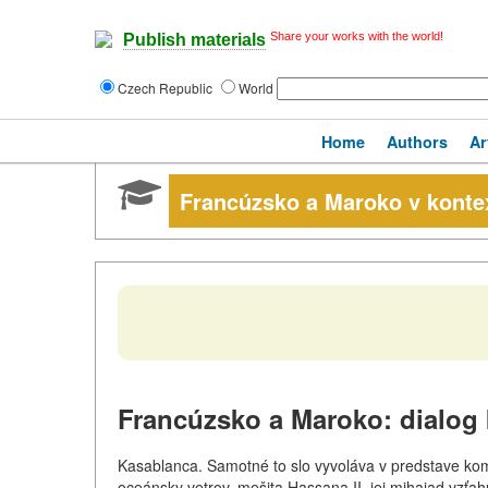
Share your works with the world!
Publish materials
Czech Republic
World
Home
Authors
Ar
Francúzsko a Maroko v kontex
Francúzsko a Maroko: dialog 
Kasablanca. Samotné to slo vyvoláva v predstave kom
oceánsky vetrov, mešita Hassana II, jej mihajad vzťahu