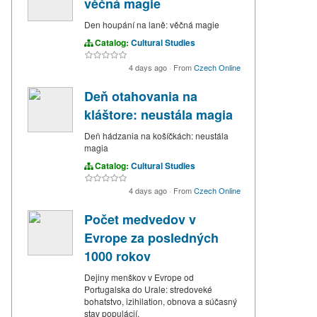
věčná magie
Den houpání na laně: věčná magie
Catalog:
Cultural Studies
4 days ago
·
From
Czech Online
Deň otahovania na
kláštore: neustála magia
Deň hádzania na košíčkách: neustála
magia
Catalog:
Cultural Studies
4 days ago
·
From
Czech Online
Počet medvedov v
Evrope za posledných
1000 rokov
Dejiny menškov v Evrope od
Portugalska do Urale: stredoveké
bohatstvo, izihilation, obnova a súčasný
stav populácií.