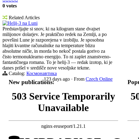
0 votes
Related Articles
Helij-3 na Luni
Predstavljajte si snov, ki na kilogram stane dvajset
milijonov dolarjev. Je praktično redek na Zemlji, a po
površini Lune je razporejena v izobilju. Je sposobna
hlajiti kvantne računalnike na temperature blizu
absolutne ničle, in morda bo nekoč postala gorivo za
čisto termonuklearno energijo. To ni zaplet znanstveno-
fantastičnega romana. To je helij-3 — redak izotop, ki je
danes prišel v središče nove vesoljske tekme.
Catalog:
Космонавтика
123 days ago
·
From
Czech Online
New publications:
Popu
503 Service Temporarily
5
Unavailable
nginx-reuseport/1.21.1