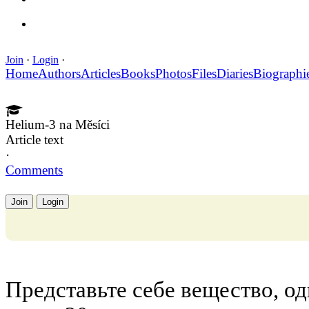
Join
·
Login
·
Home
Authors
Articles
Books
Photos
Files
Diaries
Biographi
Helium-3 na Měsíci
Article text
·
Comments
Join
Login
Представьте себе вещество, о