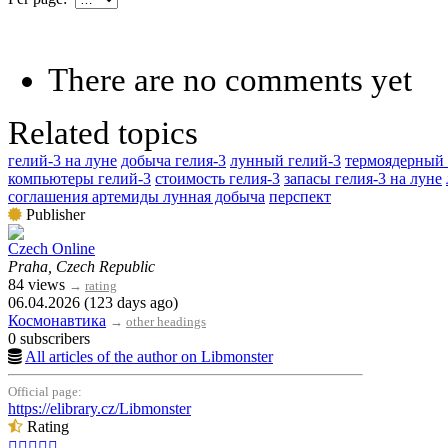
There are no comments yet
Related topics
гелий-3 на луне
добыча гелия-3
лунный гелий-3
термоядерный 
компьютеры гелий-3
стоимость гелия-3
запасы гелия-3 на луне
соглашения артемиды лунная добыча
перспект
Publisher
Czech Online
Praha, Czech Republic
84 views
→
rating
06.04.2026 (123 days ago)
Космонавтика
→
other headings
0 subscribers
All articles of the author on Libmonster
Official page:
https://elibrary.cz/Libmonster
Rating




