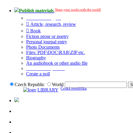
Share your works with the world!
Publish materials
Publication type?
Article, research, review
Book
Fiction prose or poetry
Personal journal entry
Photo Documents
Files: PDF\DOC\RAR\ZIP etc.
Biography
An audiobook or other audio file
Additional options:
Create a poll
Czech Republic
World
Česká republika
LIBRARY