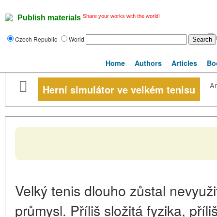
Share your works with the world!
Publish materials
Czech Republic
World
Home
Authors
Articles
Bo
Ar
Herní simulátor ve velkém tenisu
Velký tenis dlouho zůstal nevyuž
průmysl. Příliš složitá fyzika, př