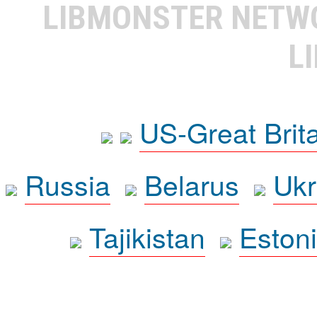
LIBMONSTER NET
L
US-Great Brit
Russia
Belarus
Ukr
Tajikistan
Eston