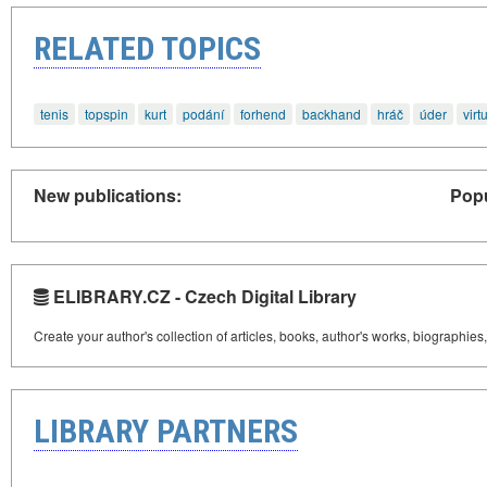
RELATED TOPICS
tenis
topspin
kurt
podání
forhend
backhand
hráč
úder
virt
New publications:
Popu
ELIBRARY.CZ - Czech Digital Library
Create your author's collection of articles, books, author's works, biographies
LIBRARY PARTNERS