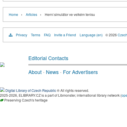
›
›
Home
Articles
Herní simulátor ve velkém tenisu
Privacy
Terms
FAQ
Invite a Friend
Language (en)
© 2026
Czech 
Editorial Contacts
About
·
News
·
For Advertisers
Digital Library of Czech Republic
® All rights reserved.
2025-2026, ELIBRARY.CZ is a part of Libmonster, international library network (
op
Preserving Czech's heritage