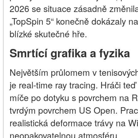
2026 se situace zásadně změnila.
„TopSpin 5“ konečně dokázaly na
blízké skutečné hře.
Smrtící grafika a fyzika
Největším průlomem v tenisových
je real-time ray tracing. Hráči teď
míče po dotyku s povrchem na R
tvrdým povrchem US Open. Prach 
realistická deformace trávy na W
neopakovatelnou atmosféru.