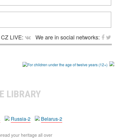
CZ LIVE:
We are in social networks:
E LIBRARY
a
Russia-2
Belarus-2
pread your heritage all over