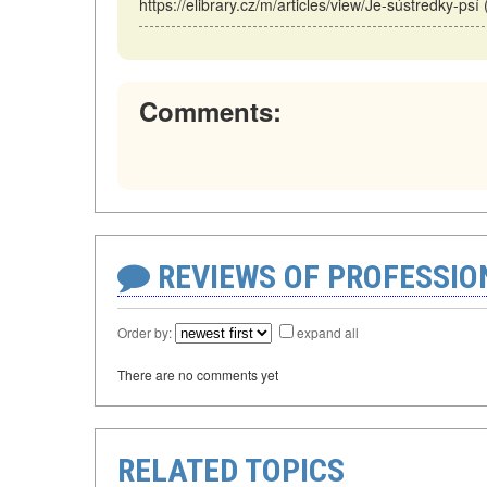
https://elibrary.cz/m/articles/view/Je-sústredky-psí
Comments:
REVIEWS OF PROFESSI
Order by:
expand all
There are no comments yet
RELATED TOPICS