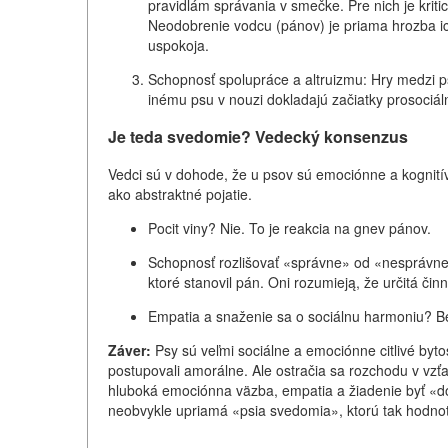
pravidlám správania v smečke. Pre nich je kriti
Neodobrenie vodcu (pánov) je priama hrozba i
uspokoja.
Schopnosť spolupráce a altruizmu: Hry medzi p
inému psu v nouzi dokladajú začiatky prosociá
Je teda svedomie? Vedecký konsenzus
Vedci sú v dohode, že u psov sú emociónne a kognitív
ako abstraktné pojatie.
Pocit viny? Nie. To je reakcia na gnev pánov.
Schopnosť rozlišovať «správne» od «nesprávneho
ktoré stanovil pán. Oni rozumieją, že určitá či
Empatia a snaženie sa o sociálnu harmoniu? B
Záver:
Psy sú veľmi sociálne a emociónne citlivé bytos
postupovali amorálne. Ale ostračia sa rozchodu v vzť
hluboká emociónna väzba, empatia a žiadenie byť «do
neobvykle upriamá «psia svedomia», ktorú tak hodno