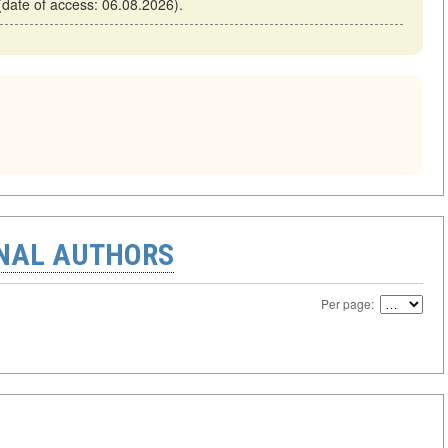
 (date of access: 06.08.2026).
ONAL AUTHORS
Per page: