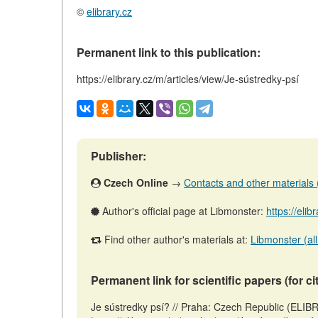
©
elibrary.cz
Permanent link to this publication:
https://elibrary.cz/m/articles/view/Je-sústredky-psí
Publisher:
Czech Online
→
Contacts and other materials (a
Author's official page at Libmonster:
https://elib
Find other author's materials at:
Libmonster (all
Permanent link for scientific papers (for ci
Je sústredky psí? // Praha: Czech Republic (ELI