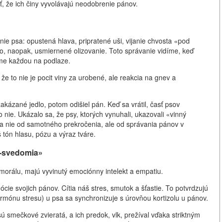
 že ich činy vyvolávajú neodobrenie pánov.
nie psa: opustená hlava, pripratené uši, vijanie chvosta «pod
, naopak, usmiernené olizovanie. Toto správanie vidíme, keď
eme každou na podlaze.
e to nie je pocit viny za urobené, ale reakcia na gnev a
kázané jedlo, potom odišiel pán. Keď sa vrátil, časť psov
bo nie. Ukázalo sa, že psy, ktorých vynuhali, ukazovali «vinný
sela nie od samotného prekročenia, ale od správania pánov v
tón hlasu, pózu a výraz tváre.
o-svedomia»
orálu, majú vyvinutý emociónny intelekt a empatiu.
e svojich pánov. Cítia náš stres, smutok a šťastie. To potvrdzujú
ormónu stresu) u psa sa synchronizuje s úrovňou kortizolu u pánov.
mečkové zvieratá, a ich predok, vlk, prežíval vďaka striktným