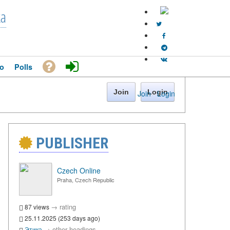
ka
o
Polls
Join
Login
Join
·
Login
PUBLISHER
Czech Online
Praha, Czech Republic
→
rating
87 views
25.11.2025 (253 days ago)
→
other headings
Этика