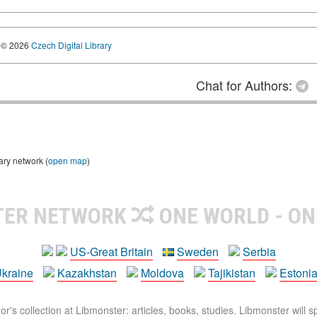
© 2026
Czech Digital Library
Chat for Authors:
ary network (
open map
)
TER NETWORK
ONE WORLD - ON
US-Great Britain
Sweden
Serbia
kraine
Kazakhstan
Moldova
Tajikistan
Estoni
r's collection at Libmonster: articles, books, studies. Libmonster will s