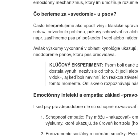
emociónny mechanizmus, ktorý im umožňuje rozumieť,
Čo berieme za «svedomie» u psov?
Často interpretujeme ako «pocit viny» klasické správa
seba», odvedenie pohľadu, pokusy schovávať sa alebo
napr. zastihneme psa pri poškodení vecí alebo nájd
Avšak výskumy vykonané v oblasti kynológie ukazujú, ž
neodobrenie pánov, ktorú pes predvídava.
KLÚČOVÝ EKSPERIMENT:
Psom boli dané za
dostala vynuh, nezávisle od toho, či jedli ale
vidok», aj keď boli nevinní. Ich reakcia závi
tomto momente. Oni skvelo rozpoznávajú náš 
Emociónny intelekt a empatia: základ «prav
I keď psy pravdepodobne nie sú schopné rozvažovať m
Schopnosť empatie: Psy môžu «nakazovať» emóci
výskumy, ktoré ukazujú, že úroveň kortizolu (h
Porozumenie sociálnym normám smečky: Psy sú s