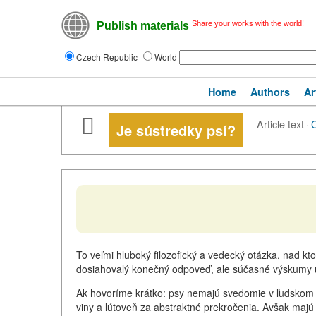
Share your works with the world!
Publish materials
Czech Republic
World
Home
Authors
Ar
Article text
·
Je sústredky psí?
To veľmi hluboký filozofický a vedecký otázka, nad kt
dosiahovalý konečný odpoveď, ale súčasné výskumy u
Ak hovoríme krátko: psy nemajú svedomie v ľudskom
viny a lútoveň za abstraktné prekročenia. Avšak majú