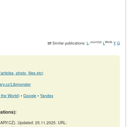
_country2
World
Similar publications:
L
L
Y
G
rticles, photo, files etc)
rary.cz/Libmonster
 the World)
•
Google
•
Yandex
tations):
BRARY.CZ). Updated: 25.11.2025. URL: