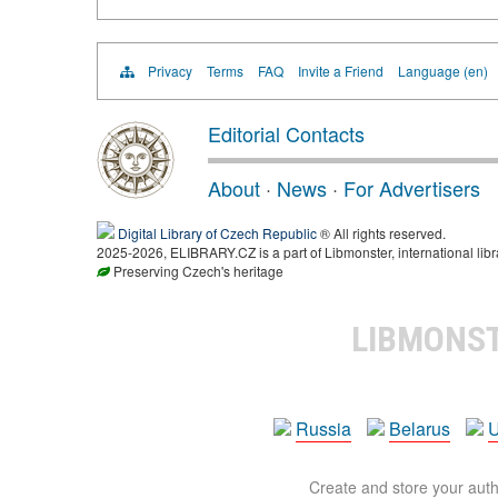
Privacy
Terms
FAQ
Invite a Friend
Language (en)
Editorial Contacts
About
·
News
·
For Advertisers
Digital Library of Czech Republic
® All rights reserved.
2025-2026, ELIBRARY.CZ is a part of Libmonster, international libr
Preserving Czech's heritage
LIBMONS
Russia
Belarus
U
Create and store your autho