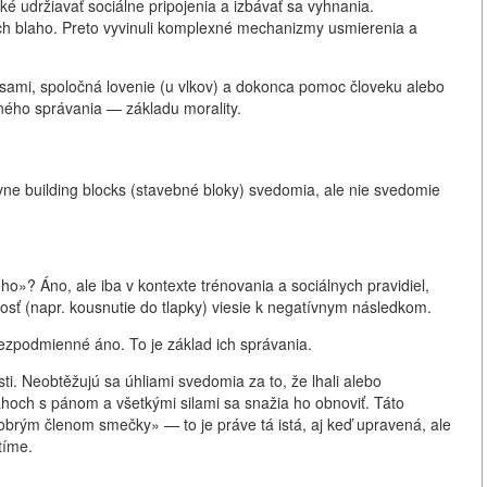
cké udržiavať sociálne pripojenia a izbávať sa vyhnania.
ch blaho. Preto vyvinuli komplexné mechanizmy usmierenia a
sami, spoločná lovenie (u vlkov) a dokonca pomoc človeku alebo
lného správania — základu morality.
ne building blocks (stavebné bloky) svedomia, ale nie svedomie
»? Áno, ale iba v kontexte trénovania a sociálnych pravidiel,
nnosť (napr. kousnutie do tlapky) viesie k negatívnym následkom.
ezpodmienné áno. To je základ ich správania.
ti. Neobtěžujú sa úhliami svedomia za to, že lhali alebo
ahoch s pánom a všetkými silami sa snažia ho obnoviť. Táto
brým členom smečky» — to je práve tá istá, aj keď upravená, ale
tíme.