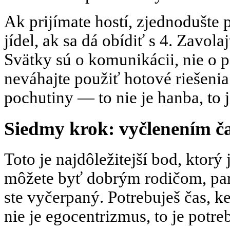
Ak prijímate hostí, zjednodušte 
jídel, ak sa dá obídiť s 4. Zavol
Svätky sú o komunikácii, nie o 
neváhajte použiť hotové riešenia
pochutiny — to nie je hanba, to j
Siedmy krok: vyčlenením ča
Toto je najdôležitejší bod, ktorý
môžete byť dobrým rodičom, par
ste vyčerpaný. Potrebuješ čas, ke
nie je egocentrizmus, to je potre