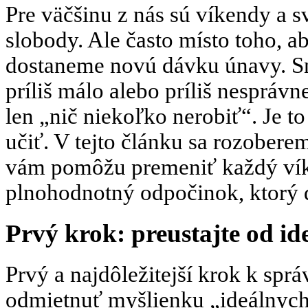
Pre väčšinu z nás sú víkendy a 
slobody. Ale často místo toho, a
dostaneme novú dávku únavy. Sna
príliš málo alebo príliš nespráv
len „nič niekoľko nerobiť“. Je t
učiť. V tejto článku sa rozoberem
vám pomôžu premeniť každý vík
plnohodnotný odpočinok, ktorý d
Prvý krok: preustajte od id
Prvý a najdôležitejší krok k sp
odmietnuť myšlienku „ideálnych 