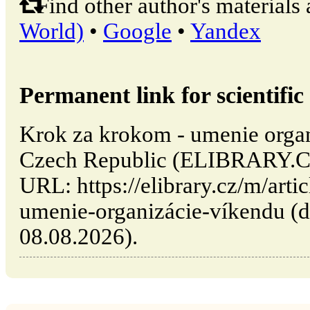
Find other author's materials 
World)
•
Google
•
Yandex
Permanent link for scientific 
Krok za krokom - umenie organ
Czech Republic (ELIBRARY.CZ
URL: https://elibrary.cz/m/art
umenie-organizácie-víkendu (da
08.08.2026).