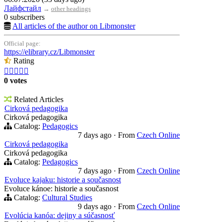
Лайфстайл
→
other headings
0 subscribers
All articles of the author on Libmonster
Official page:
https://elibrary.cz/Libmonster
Rating





0 votes
Related Articles
Cirková pedagogika
Cirková pedagogika
Catalog:
Pedagogics
7 days ago
·
From
Czech Online
Cirková pedagogika
Cirková pedagogika
Catalog:
Pedagogics
7 days ago
·
From
Czech Online
Evoluce kajaku: historie a současnost
Evoluce kánoe: historie a současnost
Catalog:
Cultural Studies
9 days ago
·
From
Czech Online
Evolúcia kanóa: dejiny a súčasnosť