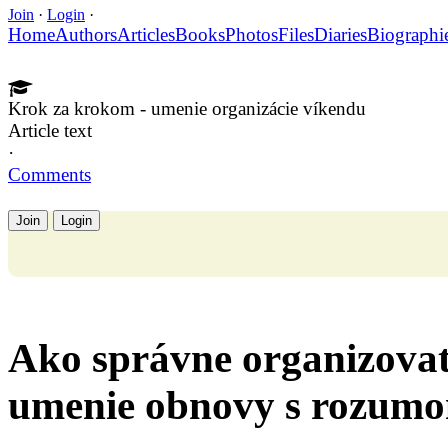
Join
·
Login
·
Home
Authors
Articles
Books
Photos
Files
Diaries
Biographi
Krok za krokom - umenie organizácie víkendu
Article text
·
Comments
Join
Login
Ako správne organizovať
umenie obnovy s rozum