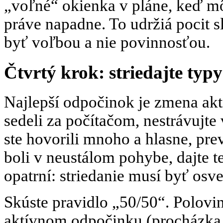
„voľné“ okienka v pláne, keď mô
práve napadne. To udržiá pocit 
byť voľbou a nie povinnosťou.
Čtvrtý krok: striedajte typy
Najlepší odpočinok je zmena akti
sedeli za počítačom, nestrávujte v
ste hovorili mnoho a hlasne, pre
boli v neustálom pohybe, dajte t
opatrní: striedanie musí byť osv
Skúste pravidlo „50/50“. Polovi
aktívnom odpočinku (procházka, 