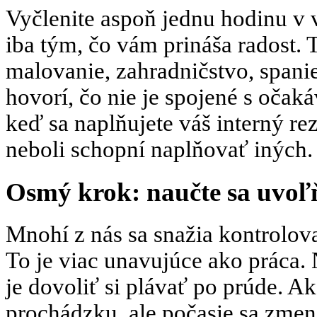
Vyčlenite aspoň jednu hodinu v 
iba tým, čo vám prináša radost. 
malovanie, zahradničstvo, spanie
hovorí, čo nie je spojené s očaká
keď sa naplňujete váš interný rez
neboli schopní naplňovať iných.
Osmý krok: naučte sa uvoľ
Mnohí z nás sa snažia kontrolo
To je viac unavujúce ako práca.
je dovoliť si plávať po prúde. Ak
prochádzku, ale počasie sa zmenil