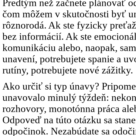
Predtým než začnete plánovať od
čom môžem v skutočnosti byť u
rôznorodá. Ak ste fyzicky preťa
bez informácií. Ak ste emocionál
komunikáciu alebo, naopak, samo
unavení, potrebujete spanie a uv
rutíny, potrebujete nové zážitky.
Ako určiť si typ únavy? Pripomeň
unavovalo minulý týždeň: nekon
rozhovory, monotónna práca ale
Odpoveď na túto otázku sa stan
odpočinok. Nezabúdate sa odoč