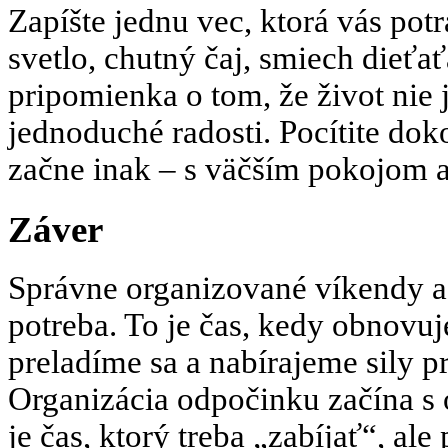
Zapíšte jednu vec, ktorá vás pot
svetlo, chutný čaj, smiech dieťať
pripomienka o tom, že život nie j
jednoduché radosti. Pocítite doko
začne inak – s väčším pokojom 
Záver
Správne organizované víkendy a 
potreba. To je čas, kedy obnovuj
preladíme sa a nabírajeme sily p
Organizácia odpočinku začína s
je čas, ktorý treba „zabíjať“, ale 