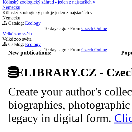
Kölnský zoologický záhrad - jeden z najstarších v
Nemecku
Kölnský zoologický park je jeden z najstarších v
Nemecku
Catalog:
Ecology
10 days ago
·
From
Czech Online
Velké zoo světa
Velké zoo světa
Catalog:
Ecology
10 days ago
·
From
Czech Online
New publications:
Popu
ELIBRARY.CZ - Czech 
Create your author's collec
biographies, photographic 
legacy in digital form.
Cli