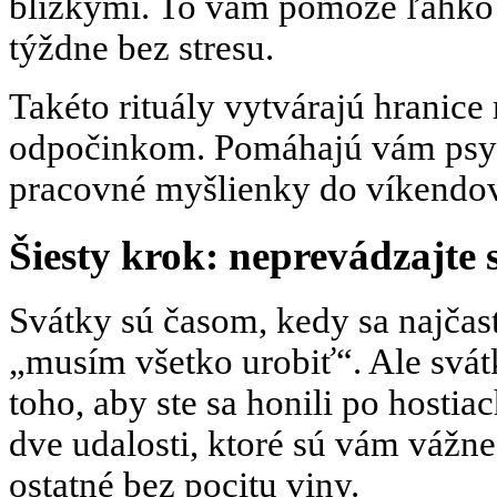
blízkymi. To vám pomôže ľahko 
týždne bez stresu.
Takéto rituály vytvárajú hranice
odpočinkom. Pomáhajú vám psyc
pracovné myšlienky do víkendov
Šiesty krok: neprevádzajte
Svátky sú časom, kedy sa najčast
„musím všetko urobiť“. Ale svát
toho, aby ste sa honili po hostia
dve udalosti, ktoré sú vám vážne
ostatné bez pocitu viny.