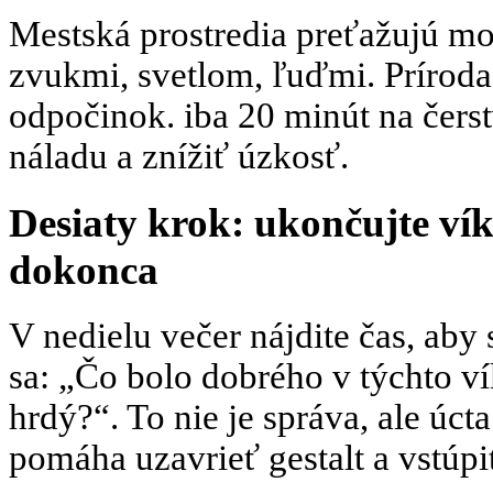
Mestská prostredia preťažujú m
zvukmi, svetlom, ľuďmi. Príroda
odpočinok. iba 20 minút na čer
náladu a znížiť úzkosť.
Desiaty krok: ukončujte ví
dokonca
V nedielu večer nájdite čas, aby 
sa: „Čo bolo dobrého v týchto 
hrdý?“. To nie je správa, ale úct
pomáha uzavrieť gestalt a vstúpi