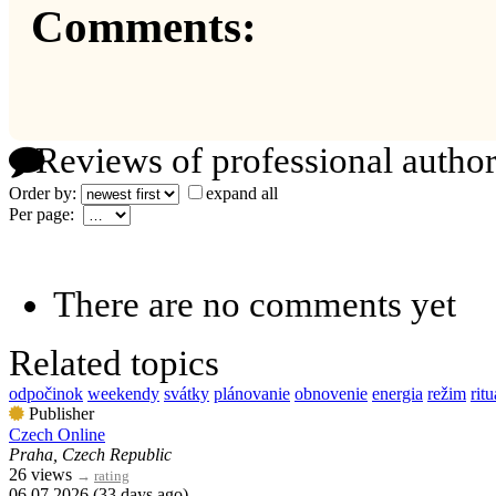
Comments:
Reviews of professional author
Order by:
expand all
Per page:
There are no comments yet
Related topics
odpočinok
weekendy
svátky
plánovanie
obnovenie
energia
režim
ritu
Publisher
Czech Online
Praha, Czech Republic
26 views
→
rating
06.07.2026 (33 days ago)