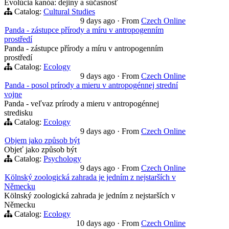
Evolúcia kanóa: dejiny a súčasnosť
Catalog:
Cultural Studies
9 days ago
·
From
Czech Online
Panda - zástupce přírody a míru v antropogenním
prostředí
Panda - zástupce přírody a míru v antropogenním
prostředí
Catalog:
Ecology
9 days ago
·
From
Czech Online
Panda - posol prírody a mieru v antropogénnej strední
vojne
Panda - veľvaz prírody a mieru v antropogénnej
stredisku
Catalog:
Ecology
9 days ago
·
From
Czech Online
Objem jako způsob být
Objeť jako způsob být
Catalog:
Psychology
9 days ago
·
From
Czech Online
Kölnský zoologická zahrada je jedním z nejstarších v
Německu
Kölnský zoologická zahrada je jedním z nejstarších v
Německu
Catalog:
Ecology
10 days ago
·
From
Czech Online