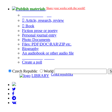
Share your works with the world!
Publish materials
Publication type?
Article, research, review
Book
Fiction prose or poetry
Personal journal entry
Photo Documents
Files: PDF\DOC\RAR\ZIP etc.
Biography
An audiobook or other audio file
Additional options:
Create a poll
Czech Republic
World
Česká republika
LIBRARY