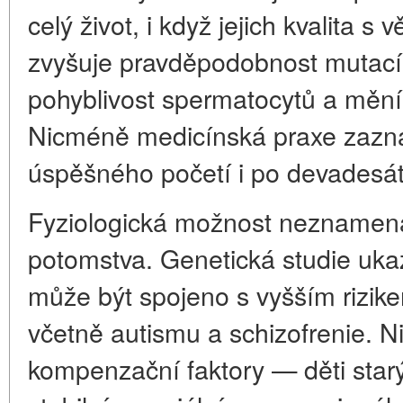
celý život, i když jejich kvalita 
zvyšuje pravděpodobnost mutací
pohyblivost spermatocytů a mění
Nicméně medicínská praxe zazn
úspěšného početí i po devadesáti
Fyziologická možnost neznamená
potomstva. Genetická studie ukaz
může být spojeno s vyšším rizik
včetně autismu a schizofrenie. 
kompenzační faktory — děti starý