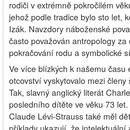
rodiči v extrémně pokročilém vě
jehož podle tradice bylo sto let, 
Izák. Navzdory náboženské povaz
často považován antropology za o
pokračování rodu a symbolické sí
Ve více blízkých k našemu času
otcovství vyskytovalo mezi členy š
Tak, slavný anglický literát Char
posledního dítěte ve věku 73 let
Claude Lévi-Strauss také měl děti
příklady ukazují, že intelektuální 