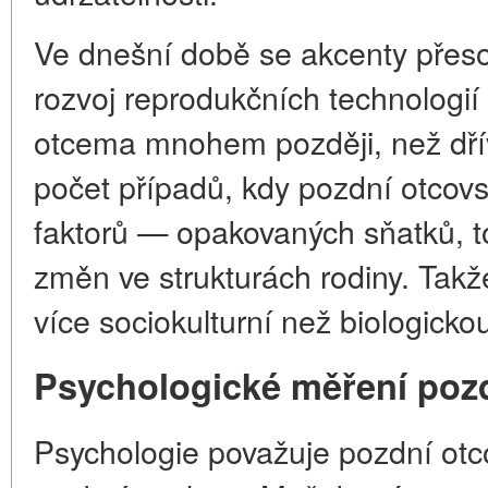
Ve dnešní době se akcenty přeso
rozvoj reprodukčních technologi
otcema mnohem později, než dří
počet případů, kdy pozdní otcovs
faktorů — opakovaných sňatků, t
změn ve strukturách rodiny. Takž
více sociokulturní než biologicko
Psychologické měření pozd
Psychologie považuje pozdní otco