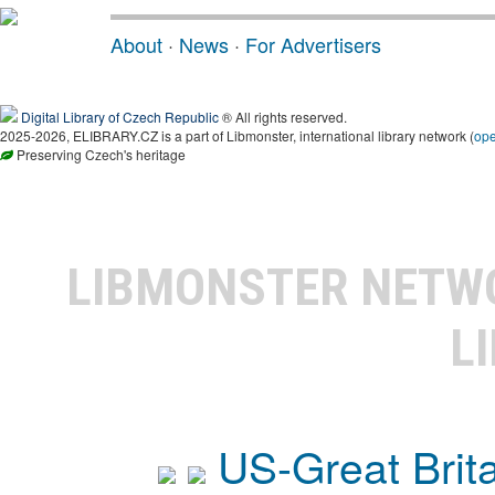
About
·
News
·
For Advertisers
Digital Library of Czech Republic
® All rights reserved.
2025-2026, ELIBRARY.CZ is a part of Libmonster, international library network (
op
Preserving Czech's heritage
LIBMONSTER NET
L
US-Great Brit