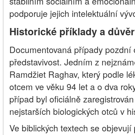
stabilním sociálním a emocionáln
podporuje jejich intelektuální vývo
Historické příklady a dův
Documentovaná případy pozdní ot
představivost. Jedním z nejznáměj
Ramdžiet Raghav, který podle lék
otcem ve věku 94 let a o dva rok
případ byl oficiálně zaregistrován
nejstarších biologických otců v hist
Ve biblických textech se objevují p