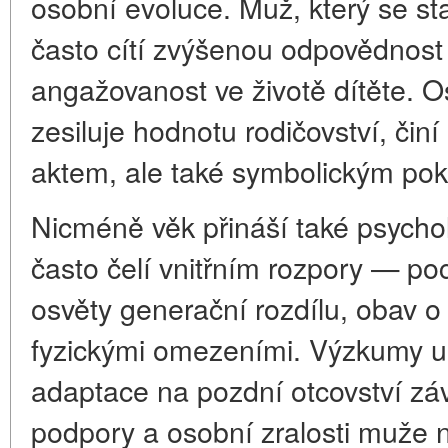
osobní evoluce. Muž, který se s
často cítí zvýšenou odpovědnost
angažovanost ve životě dítěte. O
zesiluje hodnotu rodičovství, čin
aktem, ale také symbolickým po
Nicméně věk přináší také psycholo
často čelí vnitřním rozpory — po
osvěty generační rozdílu, obav o
fyzickými omezeními. Výzkumy u
adaptace na pozdní otcovství závi
podpory a osobní zralosti muže n