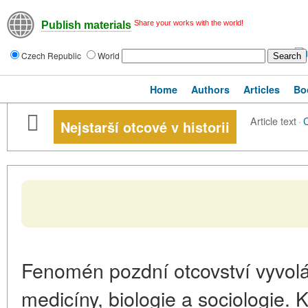
Share your works with the world!
Publish materials
Czech Republic
World
Home
Authors
Articles
Bo
Article text
·
Nejstarší otcové v historii
Fenomén pozdní otcovství vyvol
medicíny, biologie a sociologie. Kdy