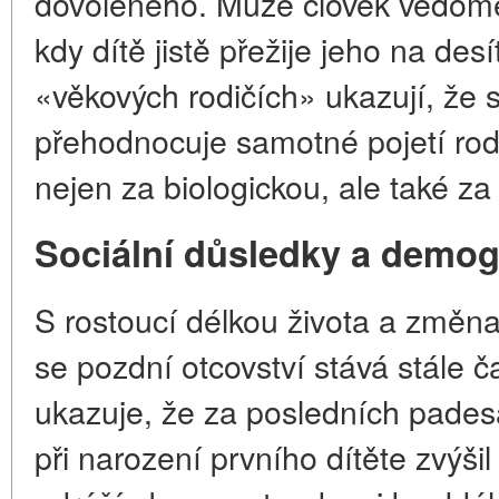
dovoleného. Může člověk vědomě 
kdy dítě jistě přežije jeho na des
«věkových rodičích» ukazují, že
přehodnocuje samotné pojetí rodič
nejen za biologickou, ale také za 
Sociální důsledky a demog
S rostoucí délkou života a změn
se pozdní otcovství stává stále č
ukazuje, že za posledních padesá
při narození prvního dítěte zvýšil