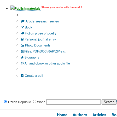
Share your works with the world!
Publish materials
Publication type?
Article, research, review
Book
Fiction prose or poetry
Personal journal entry
Photo Documents
Files: PDF\DOC\RAR\ZIP etc.
Biography
An audiobook or other audio file
Additional options:
Create a poll
Czech Republic
World
Home
Authors
Articles
Bo