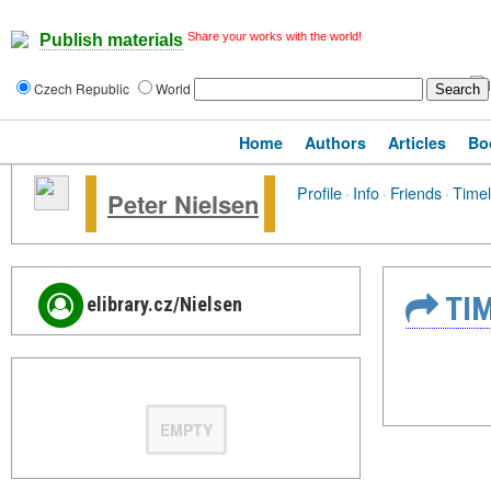
Share your works with the world!
Publish materials
Czech Republic
World
Home
Authors
Articles
Bo
Profile
·
Info
·
Friends
·
Timel
Peter Nielsen
TIM
elibrary.cz/Nielsen
EMPTY