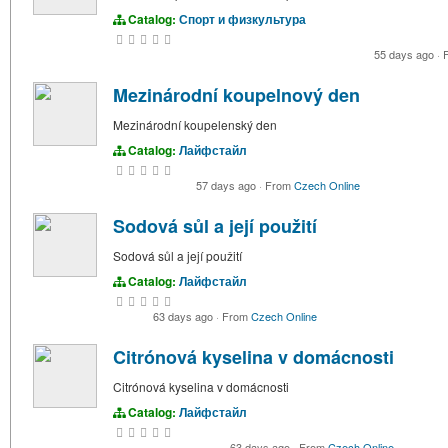
Catalog:
Спорт и физкультура
55 days ago
·
F
Mezinárodní koupelnový den
Mezinárodní koupelenský den
Catalog:
Лайфстайл
57 days ago
·
From
Czech Online
Sodová sůl a její použití
Sodová sůl a její použití
Catalog:
Лайфстайл
63 days ago
·
From
Czech Online
Citrónová kyselina v domácnosti
Citrónová kyselina v domácnosti
Catalog:
Лайфстайл
63 days ago
·
From
Czech Online