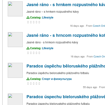
Jasné ráno - s hrnkem rozpustného ká
Jasné ráno – s hrnkem rozpustného kávy
Catalog:
Lifestyle
16 days ago
·
From
Czech Onl
Jasné ráno - s hrncom rozpustného kof
Jasné ráno - s hrnkom rozpustného kávy
Catalog:
Lifestyle
16 days ago
·
From
Czech On
Paradox úspěchu běloruského plážního
Paradox úspěchu beloruského plážového fotbalu
Catalog:
Спорт и физкультура
55 days ago
·
Fro
Paradox úspechu bieloruského plážové
Paradox úspechu bieloruského plážového futbalu