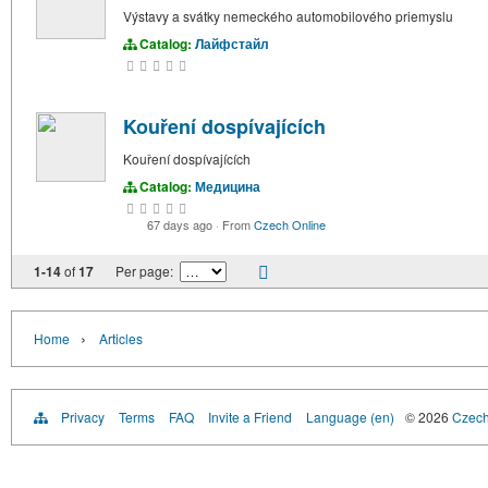
Výstavy a svátky nemeckého automobilového priemyslu
Catalog:
Лайфстайл
Kouření dospívajících
Kouření dospívajících
Catalog:
Медицина
67 days ago
·
From
Czech Online
1-14
of
17
Per page:
›
Home
Articles
Privacy
Terms
FAQ
Invite a Friend
Language (en)
© 2026
Czech 