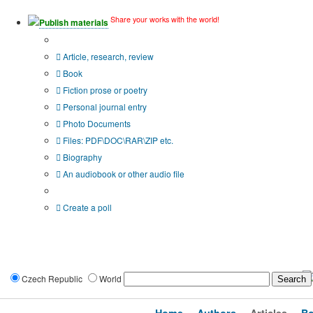
Share your works with the world!
Publish materials
Publication type?
Article, research, review
Book
Fiction prose or poetry
Personal journal entry
Photo Documents
Files: PDF\DOC\RAR\ZIP etc.
Biography
An audiobook or other audio file
Additional options:
Create a poll
Czech Republic
World