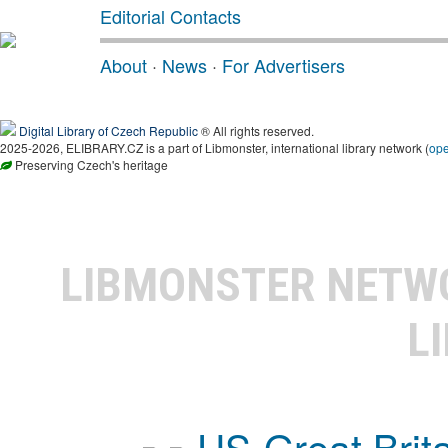
Editorial Contacts
About
·
News
·
For Advertisers
Digital Library of Czech Republic
® All rights reserved.
2025-2026, ELIBRARY.CZ is a part of Libmonster, international library network (
op
Preserving Czech's heritage
LIBMONSTER NET
L
US-Great Brit