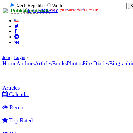
Czech Republic
World
Česká republika
Share your works with the world!
LIBRARY
Publish materials
Join
·
Login
·
Home
Authors
Articles
Books
Photos
Files
Diaries
Biographi
Articles
Calendar
·
Recent
·
Top Rated
·