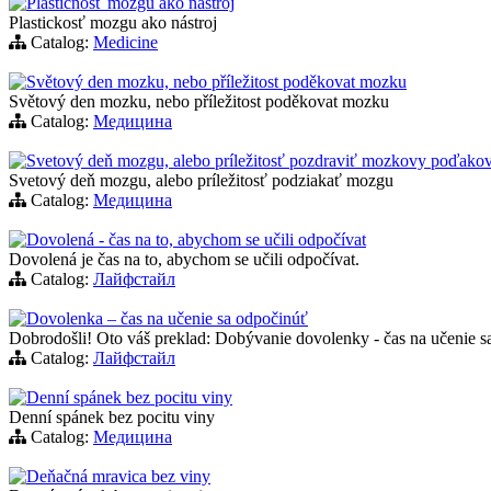
Plastičnosť mozgu ako nástroj
Plastickosť mozgu ako nástroj
Catalog:
Medicine
Světový den mozku, nebo příležitost poděkovat mozku
Světový den mozku, nebo příležitost poděkovat mozku
Catalog:
Медицина
Svetový deň mozgu, alebo príležitosť pozdraviť mozkovу poďako
Svetový deň mozgu, alebo príležitosť podziakať mozgu
Catalog:
Медицина
Dovolená - čas na to, abychom se učili odpočívat
Dovolená je čas na to, abychom se učili odpočívat.
Catalog:
Лайфстайл
Dovolenka – čas na učenie sa odpočinúť
Dobrodošli! Oto váš preklad: Dobývanie dovolenky - čas na učenie sa
Catalog:
Лайфстайл
Denní spánek bez pocitu viny
Denní spánek bez pocitu viny
Catalog:
Медицина
Deňačná mravica bez viny