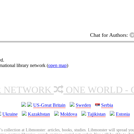
Chat for Authors:
ed.
ational library network (
open map
)
R NETWORK
ONE WORLD - 
US-Great Britain
Sweden
Serbia
Ukraine
Kazakhstan
Moldova
Tajikistan
Estonia
's collection at Libmonster: articles, books, studies. Libmonster will spread you