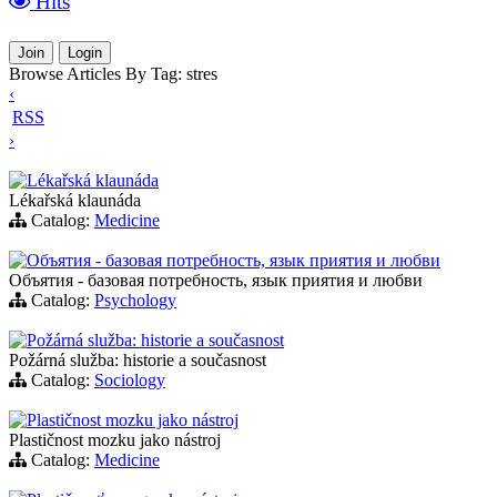
Hits
Join
Login
Browse Articles By Tag: stres
‹
RSS
›
Lékařská klaunáda
Lékařská klaunáda
Catalog:
Medicine
Объятия - базовая потребность, язык приятия и любви
Объятия - базовая потребность, язык приятия и любви
Catalog:
Psychology
Požárná služba: historie a současnost
Požárná služba: historie a současnost
Catalog:
Sociology
Plastičnost mozku jako nástroj
Plastičnost mozku jako nástroj
Catalog:
Medicine