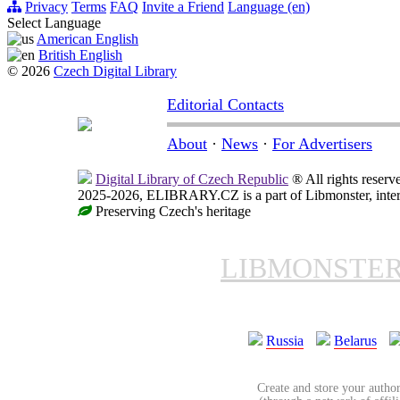
Privacy
Terms
FAQ
Invite a Friend
Language (en)
Select Language
American English
British English
© 2026
Czech Digital Library
Editorial Contacts
About
·
News
·
For Advertisers
Digital Library of Czech Republic
® All rights reserv
2025-2026, ELIBRARY.CZ is a part of Libmonster, intern
Preserving Czech's heritage
LIBMONSTE
Russia
Belarus
Create and store your author