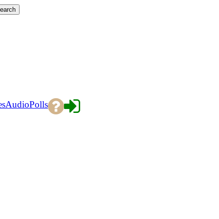
es
Audio
Polls