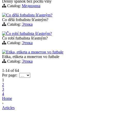
Denný spánok bez pocitu viny
Catalog:
Медицина
Co dělá fotbalistu šťastným?
Co dělá fotbalistu šťastným?
Catalog:
Этика
Čo robí futbalista šťastným?
Čo robí futbalista šťastným?
Catalog:
Этика
Etika, etiketa a mоветон vo futbale
Etika, etiketa a mоветон vo futbale
Catalog:
Этика
1-14
of
64
Per page:
1
2
3
4
Home
›
Articles