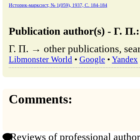
Историк-марксист, № 1(059), 1937, C. 184-184
Publication author(s) - Г. П.:
Г. П. → other publications, sea
Libmonster World
•
Google
•
Yandex
Comments:
Reviews of professional author