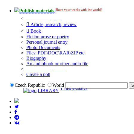
Share your works with the world!
Publish materials
Publication type?
Article, research, review
Book
Fiction prose or poetry
Personal journal entry
Photo Documents
Files: PDF\DOC\RAR\ZIP etc.
Biography
An audiobook or other audio file
Additional options:
Create a poll
Czech Republic
World
Česká republika
LIBRARY