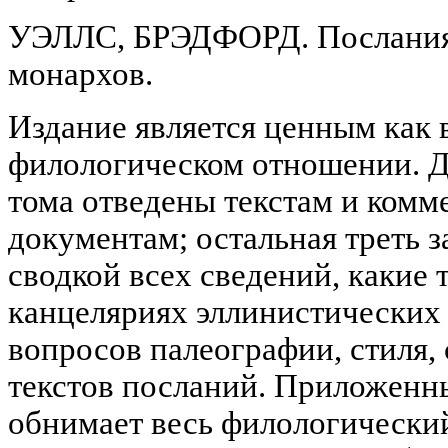
УЭЛЛС, БРЭДФОРД. Послания
монархов.
Издание является ценным как в
филологическом отношении. Д
тома отведены текстам и комм
документам; остальная треть 
сводкой всех сведений, какие 
канцеляриях эллинистических 
вопросов палеографии, стиля,
текстов посланий. Приложенн
обнимает весь филологически