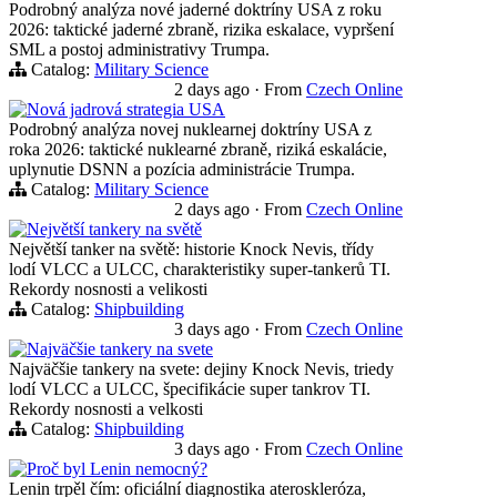
Podrobný analýza nové jaderné doktríny USA z roku
2026: taktické jaderné zbraně, rizika eskalace, vypršení
SML a postoj administrativy Trumpa.
Catalog:
Military Science
2 days ago
·
From
Czech Online
Nová jadrová strategia USA
Podrobný analýza novej nuklearnej doktríny USA z
roka 2026: taktické nuklearné zbraně, riziká eskalácie,
uplynutie DSNN a pozícia administrácie Trumpa.
Catalog:
Military Science
2 days ago
·
From
Czech Online
Největší tankery na světě
Největší tanker na světě: historie Knock Nevis, třídy
lodí VLCC a ULCC, charakteristiky super-tankerů TI.
Rekordy nosnosti a velikosti
Catalog:
Shipbuilding
3 days ago
·
From
Czech Online
Najväčšie tankery na svete
Najväčšie tankery na svete: dejiny Knock Nevis, triedy
lodí VLCC a ULCC, špecifikácie super tankrov TI.
Rekordy nosnosti a velkosti
Catalog:
Shipbuilding
3 days ago
·
From
Czech Online
Proč byl Lenin nemocný?
Lenin trpěl čím: oficiální diagnostika ateroskleróza,