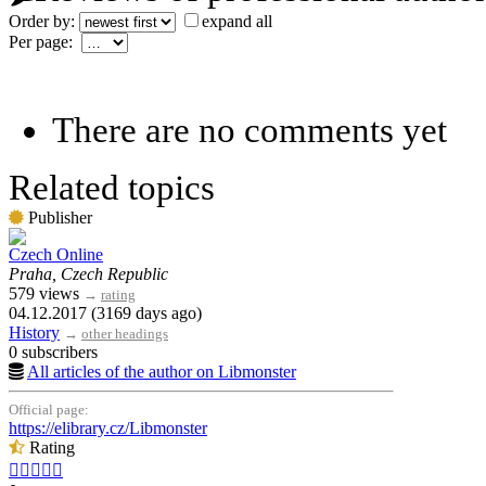
Order by:
expand all
Per page:
There are no comments yet
Related topics
Publisher
Czech Online
Praha, Czech Republic
579 views
→
rating
04.12.2017 (3169 days ago)
History
→
other headings
0 subscribers
All articles of the author on Libmonster
Official page:
https://elibrary.cz/Libmonster
Rating




