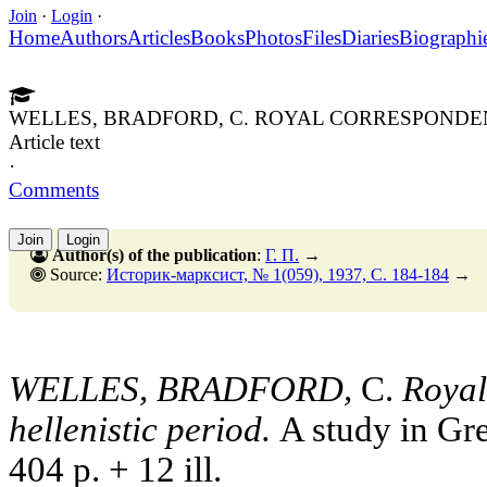
Join
·
Login
·
Home
Authors
Articles
Books
Photos
Files
Diaries
Biographi
WELLES, BRADFORD, C. ROYAL CORRESPONDEN
Article text
·
Comments
Join
Login
Author(s) of the publication
:
Г. П.
→
Source:
Историк-марксист, № 1(059), 1937, C. 184-184
→
WELLES, BRADFORD,
C.
Royal
hellenistic period.
A study in Gre
404 p. + 12 ill.