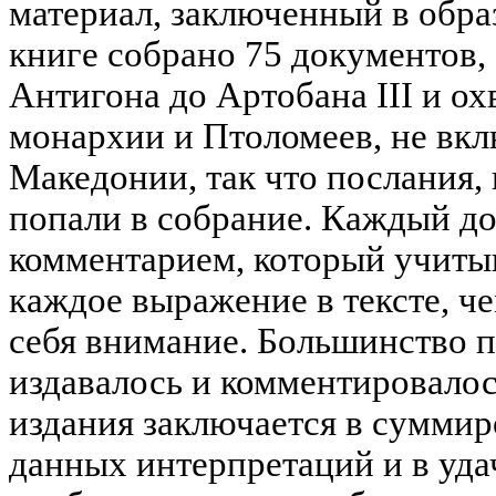
материал, заключенный в обра
книге собрано 75 документов,
Антигона до Артобана III и о
монархии и Птоломеев, не вк
Македонии, так что послания,
попали в собрание. Каждый д
комментарием, который учиты
каждое выражение в тексте, 
себя внимание. Большинство п
издавалось и комментировалос
издания заключается в суммир
данных интерпретаций и в уд