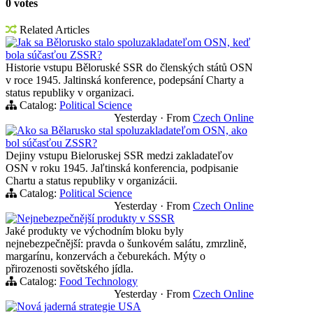
0 votes
Related Articles
Jak sa Bělorusko stalo spoluzakladateľom OSN, keď
bola súčasťou ZSSR?
Historie vstupu Běloruské SSR do členských států OSN
v roce 1945. Jaltinská konference, podepsání Charty a
status republiky v organizaci.
Catalog:
Political Science
Yesterday
·
From
Czech Online
Ako sa Bělarusko stal spoluzakladateľom OSN, ako
bol súčasťou ZSSR?
Dejiny vstupu Bieloruskej SSR medzi zakladateľov
OSN v roku 1945. Jaľtinská konferencia, podpisanie
Chartu a status republiky v organizácii.
Catalog:
Political Science
Yesterday
·
From
Czech Online
Nejnebezpečnější produkty v SSSR
Jaké produkty ve východním bloku byly
nejnebezpečnější: pravda o šunkovém salátu, zmrzlině,
margarínu, konzervách a čeburekách. Mýty o
přirozenosti sovětského jídla.
Catalog:
Food Technology
Yesterday
·
From
Czech Online
Nová jaderná strategie USA