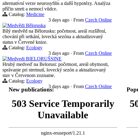
alternativní verze neurosyfilis a další hypotézy. Analýza
příčin smrti a nemocí vůdce.
Catalog:
Medicine
3 days ago
·
From
Czech Online
Medvědi Běloruska
Bílý medvěd na Bělorusku: početnost, areál rozšíření,
chování při setkání, lovecká sezóna a aktualizovaný
status v Červené knize.
Catalog:
Ecology
3 days ago
·
From
Czech Online
Medvedi BIELORUŠSINE
Hrubý medveď na Belorusi: početnost, areál obytnosti,
správanie pri stretnutí, lovecký sezón a aktualizovaný
stav v Červenom zozname.
Catalog:
Ecology
3 days ago
·
From
Czech Online
New publications:
Popu
503 Service Temporarily
5
Unavailable
nginx-reuseport/1.21.1